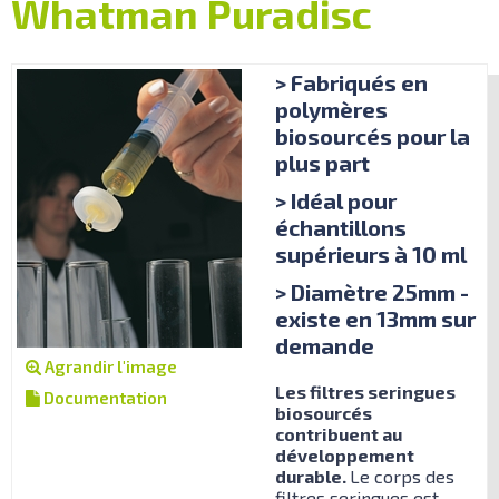
Whatman Puradisc
> Fabriqués en
polymères
biosourcés pour la
plus part
> Idéal pour
échantillons
supérieurs à 10 ml
> Diamètre 25mm -
existe en 13mm sur
demande
Agrandir l'image
Les filtres seringues
Documentation
biosourcés
contribuent au
développement
durable.
Le corps des
filtres seringues est