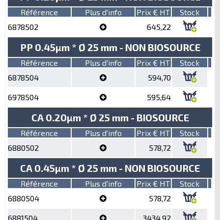
Référence
Plus d'info
Prix € HT
Stock
6878502
645,22
PP 0.45µm * Ø 25 mm - NON BIOSOURCE
Référence
Plus d'info
Prix € HT
Stock
6878504
594,70
6978504
595,64
CA 0.20µm * Ø 25 mm - BIOSOURCE
Référence
Plus d'info
Prix € HT
Stock
6880502
578,72
CA 0.45µm * Ø 25 mm - NON BIOSOURCE
Référence
Plus d'info
Prix € HT
Stock
6880504
578,72
6881504
3434,92