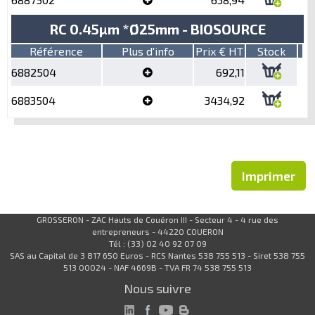
RC 0.45µm *Ø25mm - BIOSOURCE
Référence
Plus d'info
Prix € HT
Stock
6882504
692,11
6883504
3434,92
Imprimer
GROSSERON - ZAC Hauts de Couëron III - Secteur 4 - 4 rue des
entrepreneurs - 44220 COUERON
Tél : (33) 02 40 92 07 09
SAS au Capital de 3 817 650 Euros - RCS Nantes 538 755 513 - Siret 538 755
513 00024 - NAF 4669B - TVA FR 74 538 755 513
Nous suivre