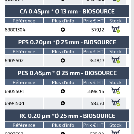
CA 0.45µm * Ø 13 mm - BIOSOURCE
Référence
Plus d'info
Prix € HT
Stock
68801304
579,12
PES 0.20µm *Ø 25 mm - BIOSOURCE
Référence
Plus d'info
Prix € HT
Stock
6905502
3418,17
PES 0.45µm * Ø 25 mm - BIOSOURCE
Référence
Plus d'info
Prix € HT
Stock
6905504
3398,45
6994504
583,70
RC 0.20 µm *Ø 25 mm - BIOSOURCE
Référence
Plus d'info
Prix € HT
Stock
6887502
638,94