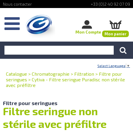
+33 (0)2 40 92 07 09
Mon Compte
Mon panier
Select Language
▼
Catalogue
>
Chromatographie
>
Filtration
>
Filtre pour
seringues
>
Cytiva - Filtre seringue Puradisc non stérile
avec préfiltre
Filtre pour seringues
Filtre seringue non
stérile avec préfiltre