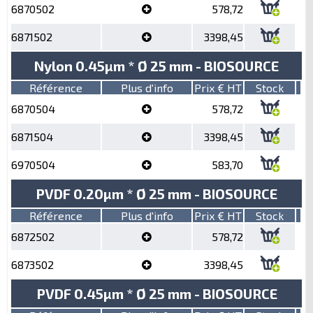
6870502
578,72
6871502
3398,45
Nylon 0.45µm * Ø 25 mm - BIOSOURCE
Référence
Plus d'info
Prix € HT
Stock
6870504
578,72
6871504
3398,45
6970504
583,70
PVDF 0.20µm * Ø 25 mm - BIOSOURCE
Référence
Plus d'info
Prix € HT
Stock
6872502
578,72
6873502
3398,45
PVDF 0.45µm * Ø 25 mm - BIOSOURCE