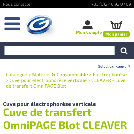
+33 (0)2 40 92 07 09
Mon Compte
Mon panier
Select Language
▼
Catalogue
>
Matériel & Consommable
>
Electrophorèse
>
Cuve pour électrophorèse verticale
>
CLEAVER - Cuve
de transfert OmniPAGE Blot
Cuve pour électrophorèse verticale
Cuve de transfert
OmniPAGE Blot CLEAVER