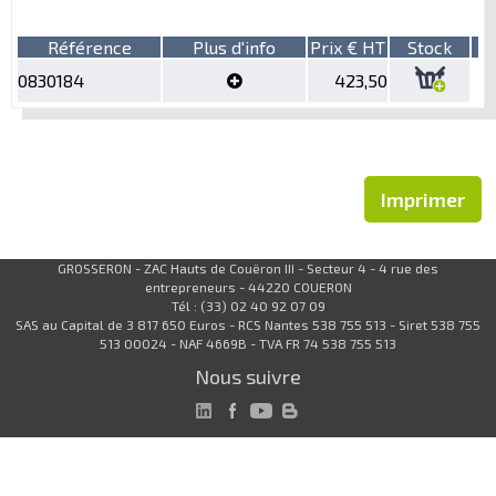
Référence
Plus d'info
Prix € HT
Stock
0830184
423,50
Imprimer
GROSSERON - ZAC Hauts de Couëron III - Secteur 4 - 4 rue des
entrepreneurs - 44220 COUERON
Tél : (33) 02 40 92 07 09
SAS au Capital de 3 817 650 Euros - RCS Nantes 538 755 513 - Siret 538 755
513 00024 - NAF 4669B - TVA FR 74 538 755 513
Nous suivre