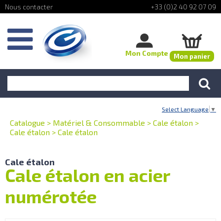
+33 (0)2 40 92 07 09
Mon Compte
Mon panier
Select Language
▼
Catalogue
>
Matériel & Consommable
>
Cale étalon
>
Cale étalon
>
Cale étalon
Cale étalon
Cale étalon en acier
numérotée