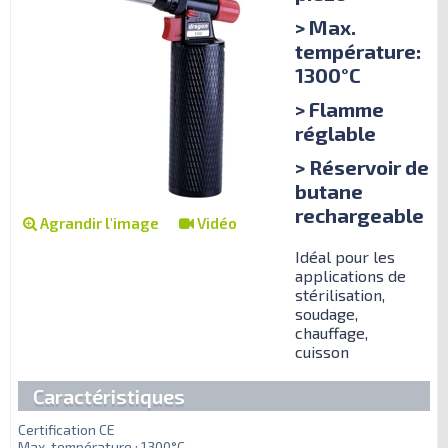
> Max.
température:
1300°C
> Flamme
réglable
> Réservoir de
butane
rechargeable
Agrandir l'image
Vidéo
Idéal pour les
applications de
stérilisation,
soudage,
chauffage,
cuisson
Caractéristiques
Certification CE
Max. température : 1300°C