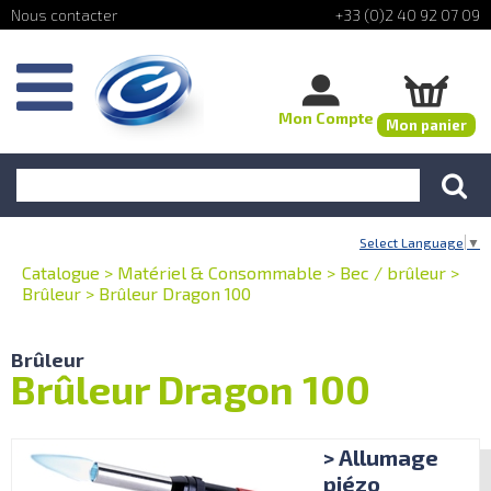
+33 (0)2 40 92 07 09
Mon Compte
Mon panier
Select Language
▼
Catalogue
>
Matériel & Consommable
>
Bec / brûleur
>
Brûleur
>
Brûleur Dragon 100
Brûleur
Brûleur Dragon 100
> Allumage
piézo