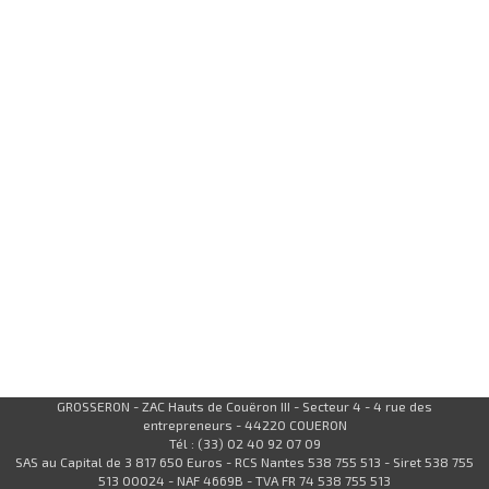
GROSSERON - ZAC Hauts de Couëron III - Secteur 4 - 4 rue des
entrepreneurs - 44220 COUERON
Tél : (33) 02 40 92 07 09
SAS au Capital de 3 817 650 Euros - RCS Nantes 538 755 513 - Siret 538 755
513 00024 - NAF 4669B - TVA FR 74 538 755 513