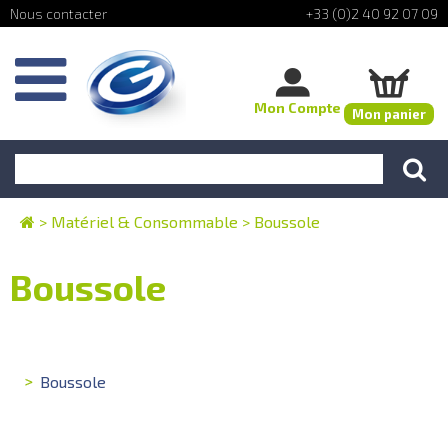
+33 (0)2 40 92 07 09
Mon Compte
Mon panier
>
Matériel & Consommable
>
Boussole
Boussole
Boussole