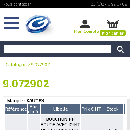
+33 (0)2 40 92 07 09
Mon Compte
Mon panier
Catalogue
>
9.072902
9.072902
Marque :
KAUTEX
Plus
Référence
Libelle
Prix € HT
Stock
d'info
BOUCHON PP
ROUGE AVEC JOINT
PE ET INVIOLABLE