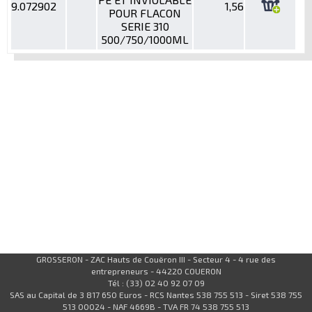
9.072902
1,56
POUR FLACON
SERIE 310
500/750/1000ML
GROSSERON - ZAC Hauts de Couëron III - Secteur 4 - 4 rue des
entrepreneurs - 44220 COUERON
Tél : (33) 02 40 92 07 09
SAS au Capital de 3 817 650 Euros - RCS Nantes 538 755 513 - Siret 538 755
513 00024 - NAF 4669B - TVA FR 74 538 755 513