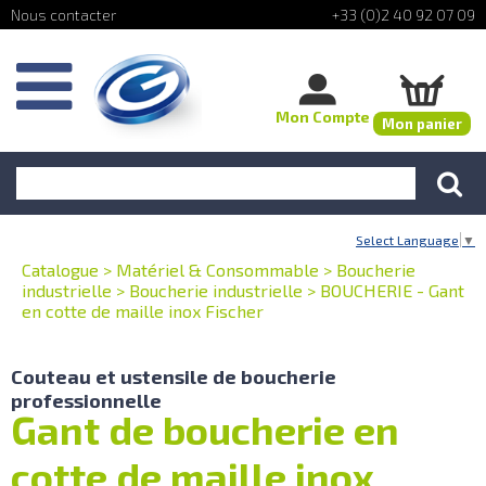
+33 (0)2 40 92 07 09
Mon Compte
Mon panier
Select Language
▼
Catalogue
>
Matériel & Consommable
>
Boucherie
industrielle
>
Boucherie industrielle
>
BOUCHERIE - Gant
en cotte de maille inox Fischer
Couteau et ustensile de boucherie
professionnelle
Gant de boucherie en
cotte de maille inox