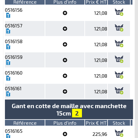
Référence
Plus d'info
Prix € HT
Stock
0516156
121,08
0516157
121,08
0516158
121,08
0516159
121,08
0516160
121,08
0516161
121,08
Gant en cotte de maille avec manchette
15cm
2
Référence
Plus d'info
Prix € HT
Stock
0516165
225,96