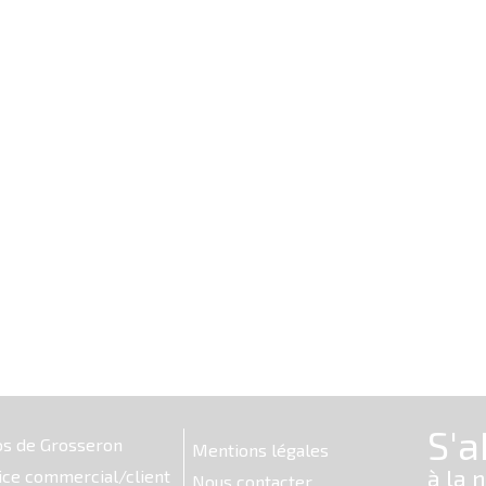
os de Grosseron
Mentions légales
ice commercial/client
Nous contacter