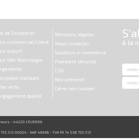
os de Grosseron
Mentions légales
ice commercial/client
Nous contacter
ice export
Solutions e-commerce
ice SAV Metrologie
Paiement sécurisé
argements
CGV
ncipales marques
Recrutement
he verte
Gérer les cookies
ngagement qualité
reneurs - 44220 COUERON
8 755 513 00024 - NAF 4669B - TVA FR 74 538 755 513