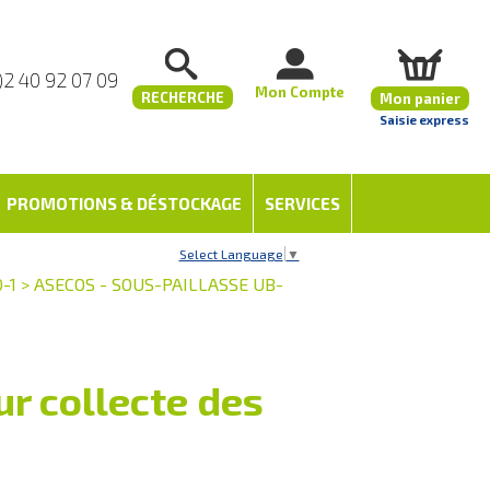
)2 40 92 07 09
Mon Compte
RECHERCHE
Mon panier
Saisie express
PROMOTIONS & DÉSTOCKAGE
SERVICES
Select Language
▼
-1
>
ASECOS - SOUS-PAILLASSE UB-
r collecte des