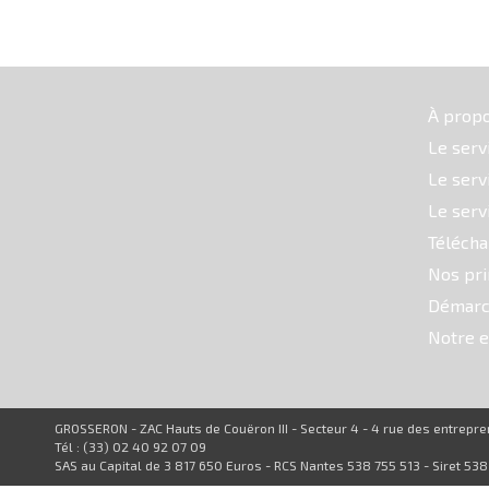
À prop
Le serv
Le serv
Le serv
Téléch
Nos pri
Démarc
Notre e
GROSSERON - ZAC Hauts de Couëron III - Secteur 4 - 4 rue des entrep
Tél : (33) 02 40 92 07 09
SAS au Capital de 3 817 650 Euros - RCS Nantes 538 755 513 - Siret 53