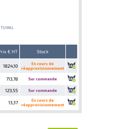
I TUYAU.
Prix € HT
Stock
En cours de
1824,10
réapprovisionnement
713,78
Sur commande
123,55
Sur commande
En cours de
13,37
réapprovisionnement