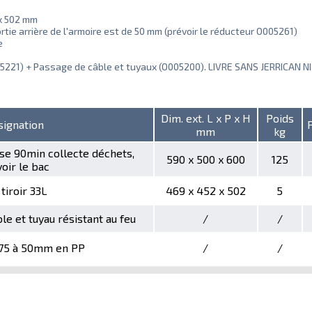
 x 502 mm
tie arrière de l'armoire est de 50 mm (prévoir le réducteur O005261)
e
(O005221) + Passage de câble et tuyaux (O005200). LIVRE SANS JERRICAN N
Dim. ext. L x P x H
Poids
signation
mm
kg
se 90min collecte déchets,
590 x 500 x 600
125
oir le bac
tiroir 33L
469 x 452 x 502
5
le et tuyau résistant au feu
/
/
75 à 50mm en PP
/
/