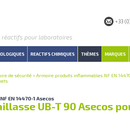
+33 (0
éactifs pour laboratoires
IOLOGIQUES
REACTIFS CHIMIQUES
THÈMES
MARQUES
ire de sécurité
>
Armoire produits inflammables NF EN 14470
hets
 NF EN 14470-1 Asecos
illasse UB-T 90 Asecos pou