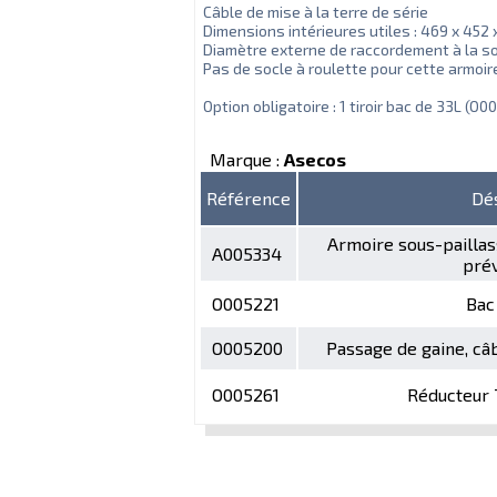
Câble de mise à la terre de série
Dimensions intérieures utiles : 469 x 452
Diamètre externe de raccordement à la sor
Pas de socle à roulette pour cette armoir
Option obligatoire : 1 tiroir bac de 33L 
Marque :
Asecos
Référence
Dé
Armoire sous-paillas
A005334
prév
O005221
Bac 
O005200
Passage de gaine, câb
O005261
Réducteur 