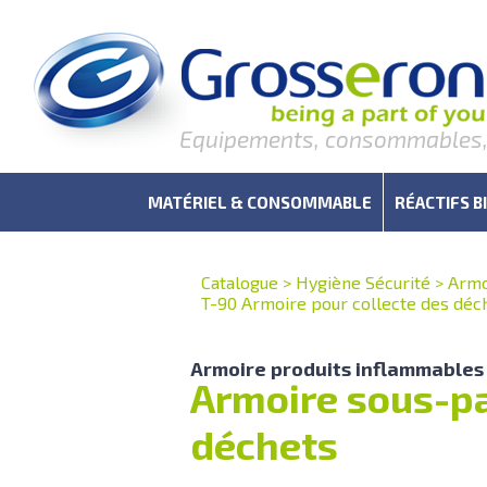
Equipements, consommables, r
MATÉRIEL & CONSOMMABLE
RÉACTIFS B
Catalogue
>
Hygiène Sécurité
>
Armo
T-90 Armoire pour collecte des déc
Armoire produits inflammables
Armoire sous-pa
déchets