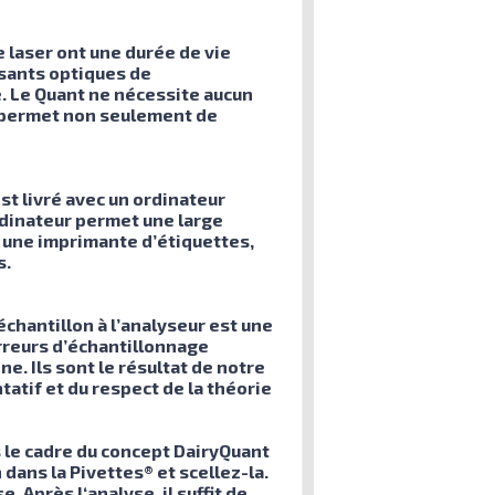
 laser ont une durée de vie
osants optiques de
é. Le Quant ne nécessite aucun
a permet non seulement de
st livré avec un ordinateur
rdinateur permet une large
e une imprimante d’étiquettes,
s.
échantillon à l’analyseur est une
rreurs d’échantillonnage
. Ils sont le résultat de notre
atif et du respect de la théorie
 le cadre du concept DairyQuant
dans la Pivettes® et scellez-la.
 Après l‘analyse, il suffit de