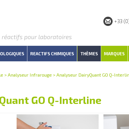
+33 (0
éactifs pour laboratoires
IOLOGIQUES
REACTIFS CHIMIQUES
THÈMES
MARQUES
le
>
Analyseur Infrarouge
>
Analyseur DairyQuant GO Q-Interli
Quant GO Q-Interline