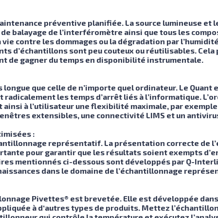
intenance préventive planifiée. La source lumineuse et le
de balayage de l’interféromètre ainsi que tous les comp
à vie contre les dommages ou la dégradation par l’humidit
nts d’échantillons sont peu couteux ou réutilisables. Cel
nt de gagner du temps en disponibilité instrumentale.
s longue que celle de n’importe quel ordinateur. Le Quant e
 radicalement les temps d’arrêt liés à l’informatique. L’o
ainsi à l’utilisateur une flexibilité maximale, par exempl
enêtres extensibles, une connectivité LIMS et un antiviru
imisées :
chantillonnage représentatif. La présentation correcte de l’
tante pour garantir que les résultats soient exempts d’e
ires mentionnés ci-dessous sont développés par Q-Interline
aissances dans le domaine de l’échantillonnage représent
onnage Pivettes® est brevetée. Elle est développée dans
liquée à d‘autres types de produits. Mettez l’échantillon 
illonneur qui contrôle la température et exécutez l’analyse.