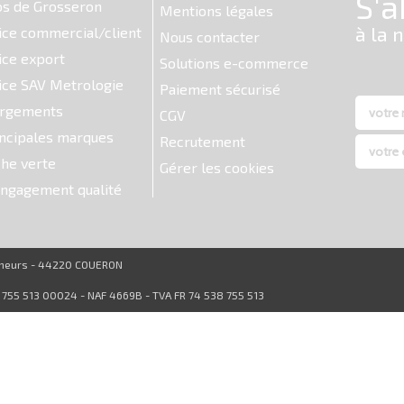
os de Grosseron
Mentions légales
ice commercial/client
Nous contacter
ice export
Solutions e-commerce
ice SAV Metrologie
Paiement sécurisé
argements
CGV
ncipales marques
Recrutement
he verte
Gérer les cookies
ngagement qualité
reneurs - 44220 COUERON
8 755 513 00024 - NAF 4669B - TVA FR 74 538 755 513