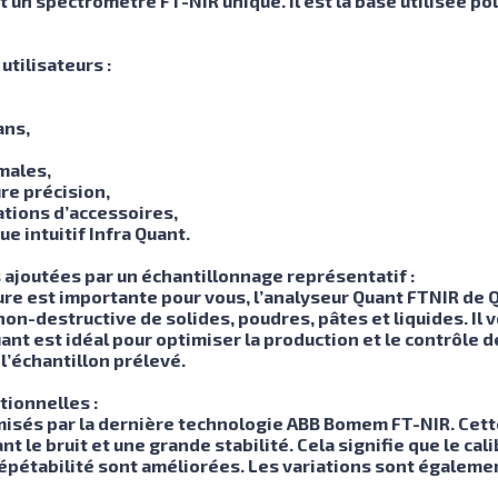
t un spectromètre FT-NIR unique. Il est la base utilisée po
tilisateurs :
ans,
males,
ure précision,
ations d’accessoires,
gue intuitif Infra Quant.
 ajoutées par un échantillonnage représentatif :
ure est importante pour vous, l’analyseur Quant FTNIR de Q-
non-destructive de solides, poudres, pâtes et liquides. Il 
nt est idéal pour optimiser la production et le contrôle de
l’échantillon prélevé.
ionnelles :
isés par la dernière technologie ABB Bomem FT-NIR. Cette
t le bruit et une grande stabilité. Cela signifie que le ca
 répétabilité sont améliorées. Les variations sont égalem