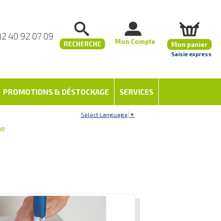
)2 40 92 07 09
Mon Compte
RECHERCHE
Mon panier
Saisie express
PROMOTIONS & DÉSTOCKAGE
SERVICES
Select Language
▼
ne