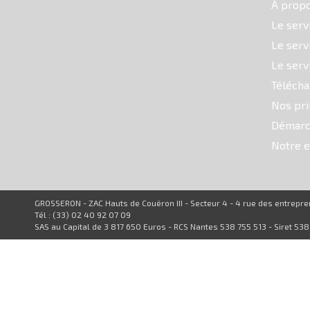
À prop
Le serv
Le serv
Le serv
Téléch
Nos pri
Démarc
Notre e
GROSSERON - ZAC Hauts de Couëron III - Secteur 4 - 4 rue des entrep
Tél : (33) 02 40 92 07 09
SAS au Capital de 3 817 650 Euros - RCS Nantes 538 755 513 - Siret 53