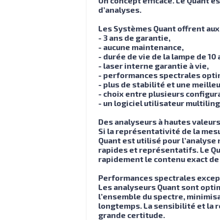
Un concept efficace. Le Quant es
d’analyses.
Les Systèmes Quant offrent aux u
- 3 ans de garantie,
- aucune maintenance,
- durée de vie de la lampe de 10 
- laser interne garantie à vie,
- performances spectrales opti
- plus de stabilité et une meille
- choix entre plusieurs configur
- un logiciel utilisateur multilin
Des analyseurs à hautes valeurs
Si la représentativité de la mes
Quant est utilisé pour l’analyse 
rapides et représentatifs. Le Qua
rapidement le contenu exact de 
Performances spectrales except
Les analyseurs Quant sont optim
l’ensemble du spectre, minimisan
longtemps. La sensibilité et la
grande certitude.