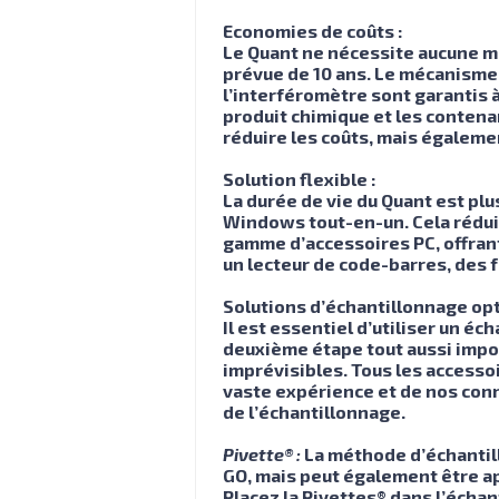
Economies de coûts :
Le Quant ne nécessite aucune ma
prévue de 10 ans. Le mécanisme 
l’interféromètre sont garantis 
produit chimique et les contena
réduire les coûts, mais égaleme
Solution flexible :
La durée de vie du Quant est plu
Windows tout-en-un. Cela réduit
gamme d’accessoires PC, offrant 
un lecteur de code-barres, des f
Solutions d’échantillonnage opt
Il est essentiel d’utiliser un é
deuxième étape tout aussi impor
imprévisibles. Tous les accesso
vaste expérience et de nos conn
de l’échantillonnage.
Pivette® :
La méthode d’échantill
GO, mais peut également être app
Placez la Pivettes® dans l’échant