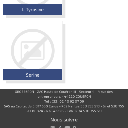
L-Tyrosine
Serine
GROSSERON - ZAC Hauts de Couëron III - Secteur 4 - 4 rue des
entrepreneurs - 44220 COUERON
Tél : (33) 02 40 92 07 09
SAS au Capital de 3 817 650 Euros - RCS Nantes 538 755 513 - Siret 538 755
513 00024 - NAF 4669B - TVA FR 74 538 755 513
Nous suivre