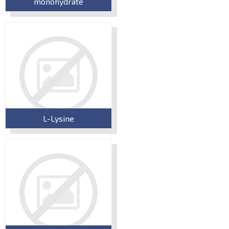
monohydrate
L-Lysine