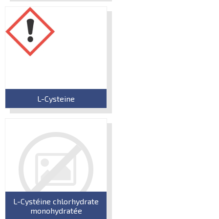
L-Cysteine
L-Cystéine chlorhydrate
monohydratée