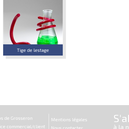
Tige de lestage
os de Grosseron
Mentions légales
ice commercial/client
Nous contacter