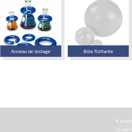
Anneau de lestage
Bille flottante
À prop
Le serv