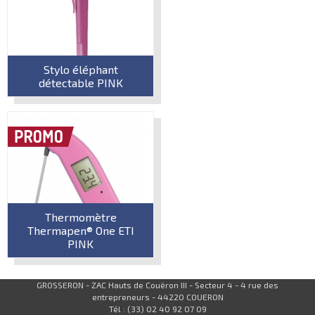
Stylo éléphant
détectable PINK
Thermomètre
Thermapen® One ETI
PINK
GROSSERON - ZAC Hauts de Couëron III - Secteur 4 - 4 rue des
entrepreneurs - 44220 COUERON
Tél : (33) 02 40 92 07 09