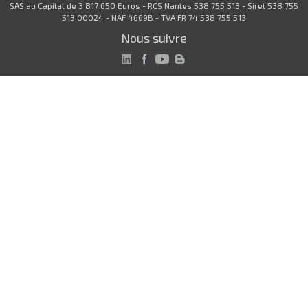
SAS au Capital de 3 817 650 Euros - RCS Nantes 538 755 513 - Siret 538 755
513 00024 - NAF 4669B - TVA FR 74 538 755 513
Nous suivre