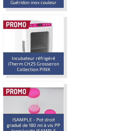
Guéridon inox couleur
Incubateur réfrigéré
iTherm CH25 Grosseron
Collection PINK
ISAMPLE - Pot droit
gradué de 180 ml à vis PP
translucide ISAMPLE