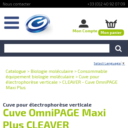
+33 (0)2 40 92 07 09
Mon Compte
Mon panier
Select Language
▼
Catalogue
>
Biologie moléculaire
>
Consommable
équipement biologie moléculaire
>
Cuve pour
électrophorèse verticale
>
CLEAVER - Cuve OmniPAGE
Maxi Plus
Cuve pour électrophorèse verticale
Cuve OmniPAGE Maxi
Plus CLEAVER