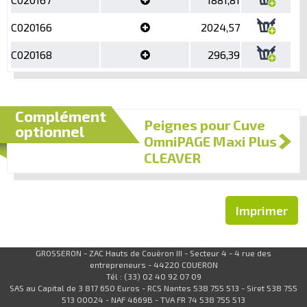
C020166
2024,57
C020168
296,39
Complément
Peignes pour Cuve
optionnel
OmniPAGE Maxi Plus
CLEAVER
Imprimer
GROSSERON - ZAC Hauts de Couëron III - Secteur 4 - 4 rue des
entrepreneurs - 44220 COUERON
Tél : (33) 02 40 92 07 09
SAS au Capital de 3 817 650 Euros - RCS Nantes 538 755 513 - Siret 538 755
513 00024 - NAF 4669B - TVA FR 74 538 755 513