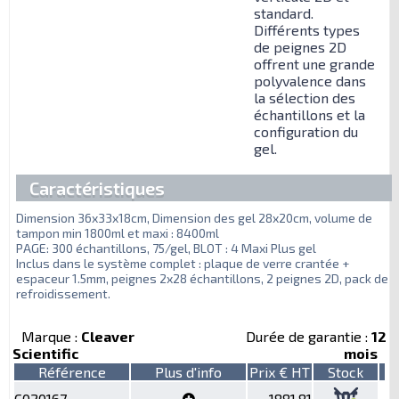
standard.
Différents types
de peignes 2D
offrent une grande
polyvalence dans
la sélection des
échantillons et la
configuration du
gel.
Caractéristiques
Dimension 36x33x18cm, Dimension des gel 28x20cm, volume de
tampon min 1800ml et maxi : 8400ml
PAGE: 300 échantillons, 75/gel, BLOT : 4 Maxi Plus gel
Inclus dans le système complet : plaque de verre crantée +
espaceur 1.5mm, peignes 2x28 échantillons, 2 peignes 2D, pack de
refroidissement.
Marque :
Cleaver
Durée de garantie :
12
Scientific
mois
Référence
Plus d'info
Prix € HT
Stock
C020167
1881,81