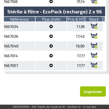
1667168
31,14
Stérile à filtre - EcoPack (recharge) 2 x 96
Référence
Plus d'info
Prix € HT
Stock
1667034
17,38
1667026
17,42
1667040
19,90
1667014
17,77
1667007
17,77
Imprimer
GROSSERON - ZAC Hauts de Couëron III - Secteur 4 - 4 rue des