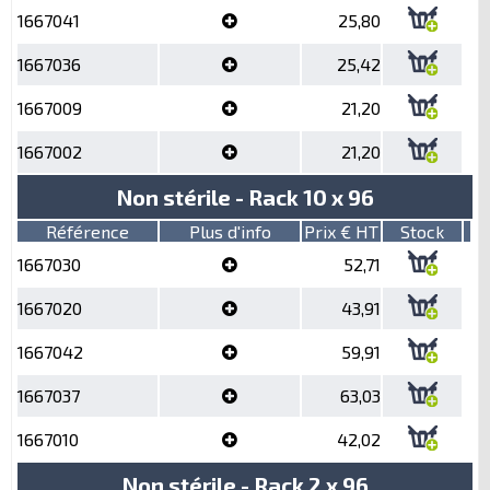
1667041
25,80
1667036
25,42
1667009
21,20
1667002
21,20
Non stérile - Rack 10 x 96
Référence
Plus d'info
Prix € HT
Stock
1667030
52,71
1667020
43,91
1667042
59,91
1667037
63,03
1667010
42,02
Non stérile - Rack 2 x 96