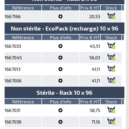
Référence
Plus d'info
Prix € HT
Stock
1667166
20,53
Non stérile - EcoPack (recharge) 10 x 96
Référence
Plus d'info
Prix € HT
Stock
1667033
45,51
1667045
56,03
1667013
41,11
1667006
41,11
Stérile - Rack 10 x 96
Référence
Plus d'info
Prix € HT
Stock
1667031
58,75
1667038
71,16