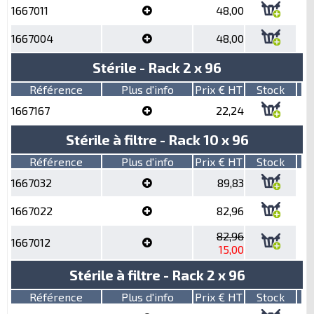
1667011
48,00
1667004
48,00
Stérile - Rack 2 x 96
Référence
Plus d'info
Prix € HT
Stock
1667167
22,24
Stérile à filtre - Rack 10 x 96
Référence
Plus d'info
Prix € HT
Stock
1667032
89,83
1667022
82,96
82,96
1667012
15,00
Stérile à filtre - Rack 2 x 96
Référence
Plus d'info
Prix € HT
Stock