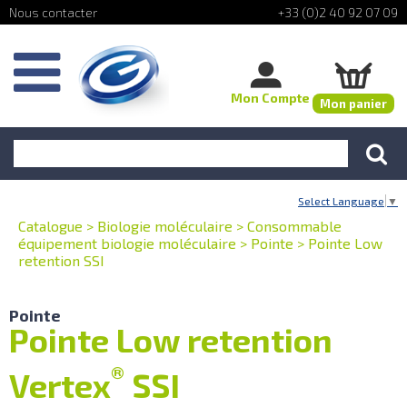
+33 (0)2 40 92 07 09
Mon Compte
Mon panier
Select Language
▼
Catalogue
>
Biologie moléculaire
>
Consommable
équipement biologie moléculaire
>
Pointe
>
Pointe Low
retention SSI
Pointe
Pointe Low retention
®
Vertex
SSI