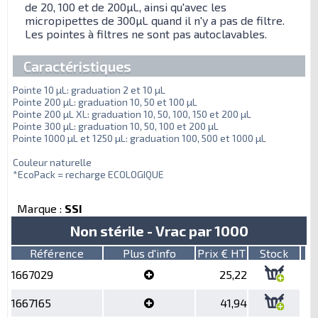
de 20, 100 et de 200µL, ainsi qu'avec les
micropipettes de 300µL quand il n'y a pas de filtre.
Les pointes à filtres ne sont pas autoclavables.
Caractéristiques
Pointe 10 µL: graduation 2 et 10 µL
Pointe 200 µL: graduation 10, 50 et 100 µL
Pointe 200 µL XL: graduation 10, 50, 100, 150 et 200 µL
Pointe 300 µL: graduation 10, 50, 100 et 200 µL
Pointe 1000 µL et 1250 µL: graduation 100, 500 et 1000 µL
Couleur naturelle
*EcoPack = recharge ECOLOGIQUE
Marque :
SSI
Non stérile - Vrac par 1000
Référence
Plus d'info
Prix € HT
Stock
1667029
25,22
1667165
41,94