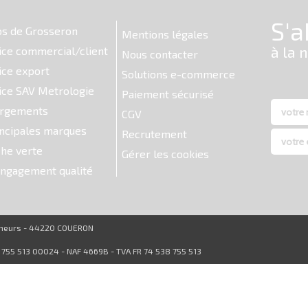
os de Grosseron
Mentions légales
ice commercial/client
Nous contacter
ice export
Solutions e-commerce
ice SAV Metrologie
Paiement sécurisé
argements
CGV
ncipales marques
Recrutement
he verte
Gérer les cookies
ngagement qualité
reneurs - 44220 COUERON
8 755 513 00024 - NAF 4669B - TVA FR 74 538 755 513