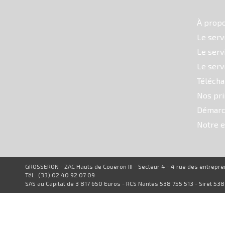
À prop
Le serv
Le serv
Le serv
Téléch
Nos pri
Démarc
Notre e
GROSSERON - ZAC Hauts de Couëron III - Secteur 4 - 4 rue des entrep
Tél : (33) 02 40 92 07 09
SAS au Capital de 3 817 650 Euros - RCS Nantes 538 755 513 - Siret 53