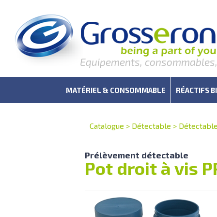
Equipements, consommables, r
MATÉRIEL & CONSOMMABLE
RÉACTIFS B
Catalogue
>
Détectable
>
Détectabl
Prélèvement détectable
Pot droit à vis 