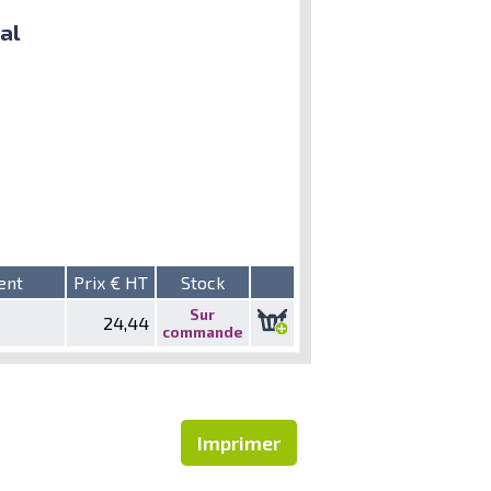
al
ent
Prix € HT
Stock
Sur
24,44
commande
Imprimer