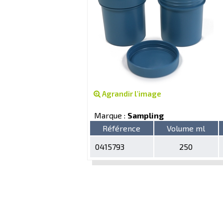
Agrandir l'image
Marque :
Sampling
Référence
Volume ml
0415793
250