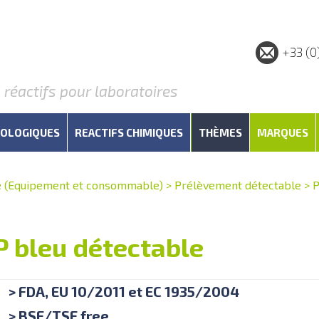
+33 (0
éactifs pour laboratoires
IOLOGIQUES
REACTIFS CHIMIQUES
THÈMES
MARQUES
e (Equipement et consommable)
>
Prélèvement détectable
>
P
PP bleu détectable
> FDA, EU 10/2011 et EC 1935/2004
> BSE/TSE free