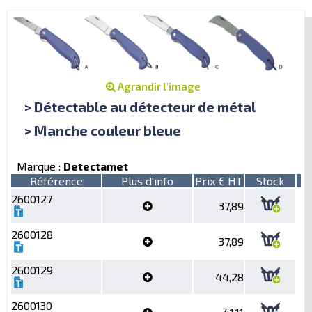
Agrandir l'image
> Détectable au détecteur de métal
> Manche couleur bleue
Marque :
Detectamet
Référence
Plus d'info
Prix € HT
Stock
2600127
37,89
2600128
37,89
2600129
44,28
2600130