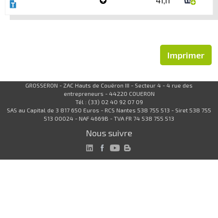
41,11
Imprimer
GROSSERON - ZAC Hauts de Couëron III - Secteur 4 - 4 rue des
entrepreneurs - 44220 COUERON
Tél : (33) 02 40 92 07 09
SAS au Capital de 3 817 650 Euros - RCS Nantes 538 755 513 - Siret 538 755
513 00024 - NAF 4669B - TVA FR 74 538 755 513
Nous suivre