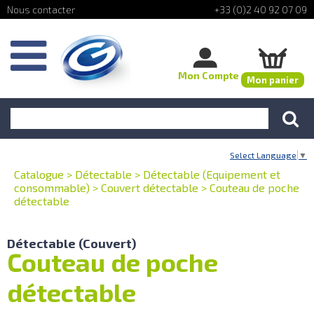
+33 (0)2 40 92 07 09
Mon Compte
Mon panier
Select Language
▼
Catalogue
>
Détectable
>
Détectable (Equipement et
consommable)
>
Couvert détectable
>
Couteau de poche
détectable
Détectable (Couvert)
Couteau de poche
détectable