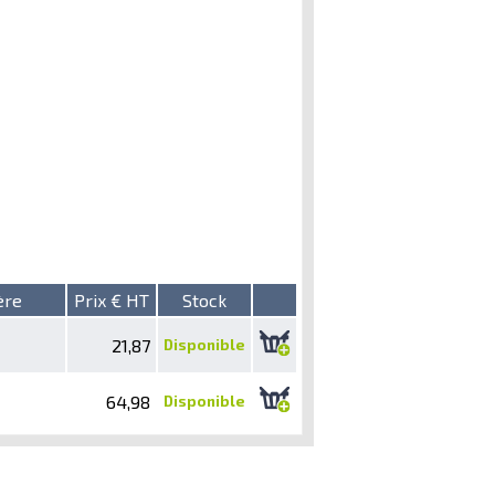
ère
Prix € HT
Stock
21,87
Disponible
64,98
Disponible