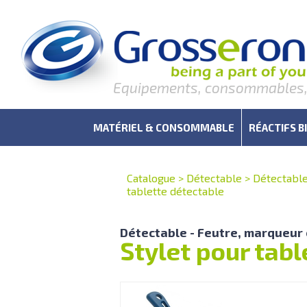
Equipements, consommables, r
MATÉRIEL & CONSOMMABLE
RÉACTIFS B
Catalogue
>
Détectable
>
Détectabl
tablette détectable
Détectable - Feutre, marqueur 
Stylet pour tabl