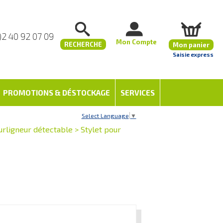
)2 40 92 07 09
Mon Compte
RECHERCHE
Mon panier
Saisie express
PROMOTIONS & DÉSTOCKAGE
SERVICES
Select Language
▼
urligneur détectable
>
Stylet pour