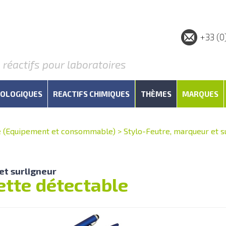
+33 (0
éactifs pour laboratoires
IOLOGIQUES
REACTIFS CHIMIQUES
THÈMES
MARQUES
e (Equipement et consommable)
>
Stylo-Feutre, marqueur et s
et surligneur
ette détectable