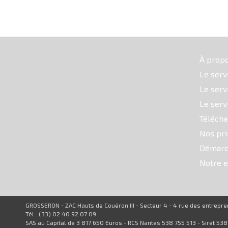
À prop
Le serv
Le serv
Le serv
Téléch
Nos pri
Démarc
Notre e
GROSSERON - ZAC Hauts de Couëron III - Secteur 4 - 4 rue des entrep
Tél : (33) 02 40 92 07 09
SAS au Capital de 3 817 650 Euros - RCS Nantes 538 755 513 - Siret 53