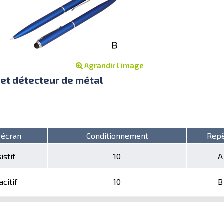
Agrandir l'image
 et détecteur de métal
 écran
Conditionnement
Rep
istif
10
A
citif
10
B