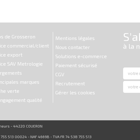
os de Grosseron
Mentions légales
ice commercial/client
Nous contacter
ice export
Solutions e-commerce
ice SAV Metrologie
Paiement sécurisé
argements
CGV
ncipales marques
Recrutement
he verte
Gérer les cookies
ngagement qualité
reneurs - 44220 COUERON
8 755 513 00024 - NAF 4669B - TVA FR 74 538 755 513