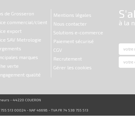
os de Grosseron
Mentions légales
ice commercial/client
Nous contacter
ice export
Solutions e-commerce
ice SAV Metrologie
Paiement sécurisé
argements
CGV
ncipales marques
Recrutement
he verte
Gérer les cookies
ngagement qualité
reneurs - 44220 COUERON
8 755 513 00024 - NAF 4669B - TVA FR 74 538 755 513