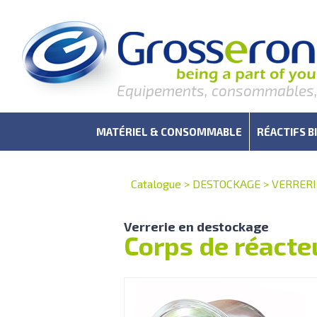
Equipements, consommables, r
MATÉRIEL & CONSOMMABLE
RÉACTIFS B
Catalogue
>
DESTOCKAGE
>
VERRERI
Verrerie en destockage
Corps de réact