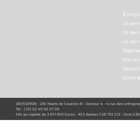
À prop
Le serv
Le serv
Le serv
Téléch
Nos pri
Démarc
Notre e
GROSSERON - ZAC Hauts de Couëron III - Secteur 4 - 4 rue des entrep
Tél : (33) 02 40 92 07 09
SAS au Capital de 3 817 650 Euros - RCS Nantes 538 755 513 - Siret 53