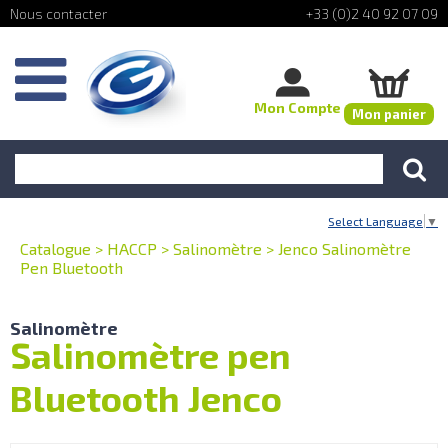
+33 (0)2 40 92 07 09
Mon Compte
Mon panier
Select Language
▼
Catalogue
>
HACCP
>
Salinomètre
>
Jenco Salinomètre
Pen Bluetooth
Salinomètre
Salinomètre pen
Bluetooth Jenco