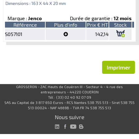
Dimensions : 163 X 44 X 20 mm
Marque :
Jenco
Durée de garantie :
12 mois
Référence
Plus d'info
Prix € HT
Stock
S057101
142,14
Imprimer
GROSSERON - ZAC Hauts de Couëron III - Secteur 4 - 4 rue des
entrepreneurs - 44220 COUERON
Tél : (33) 02 40 92 07 09
SAS au Capital de 3 817 650 Euros - RCS Nantes 538 755 513 - Siret 538 755
513 00024 - NAF 4669B - TVA FR 74 538 755 513
Nous suivre