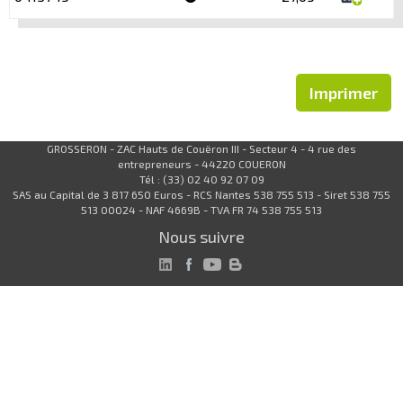
Imprimer
GROSSERON - ZAC Hauts de Couëron III - Secteur 4 - 4 rue des
entrepreneurs - 44220 COUERON
Tél : (33) 02 40 92 07 09
SAS au Capital de 3 817 650 Euros - RCS Nantes 538 755 513 - Siret 538 755
513 00024 - NAF 4669B - TVA FR 74 538 755 513
Nous suivre