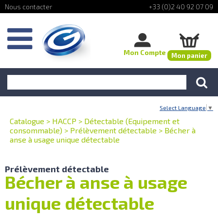
+33 (0)2 40 92 07 09
Mon Compte
Mon panier
Select Language
▼
Catalogue
>
HACCP
>
Détectable (Equipement et
consommable)
>
Prélèvement détectable
>
Bécher à
anse à usage unique détectable
Prélèvement détectable
Bécher à anse à usage
unique détectable