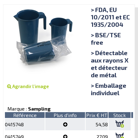
> FDA, EU
10/2011 et EC
1935/2004
> BSE/TSE
free
> Détectable
aux rayons X
et détecteur
de métal
> Emballage
Agrandir l'image
individuel
Marque :
Sampling
Référence
Plus d'info
Prix € HT
Stock
0415748
54,58
0415749
27,09