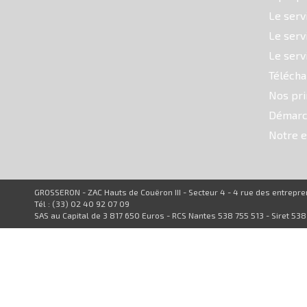
Le serv
Le serv
Le serv
Téléch
Nos pri
Démarc
Notre e
GROSSERON - ZAC Hauts de Couëron III - Secteur 4 - 4 rue des entrep
Tél : (33) 02 40 92 07 09
SAS au Capital de 3 817 650 Euros - RCS Nantes 538 755 513 - Siret 53