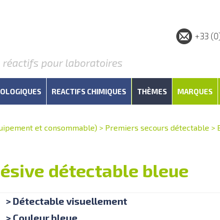
+33 (0
éactifs pour laboratoires
IOLOGIQUES
REACTIFS CHIMIQUES
THÈMES
MARQUES
quipement et consommable)
>
Premiers secours détectable
>
ésive détectable bleue
> Détectable visuellement
> Couleur bleue