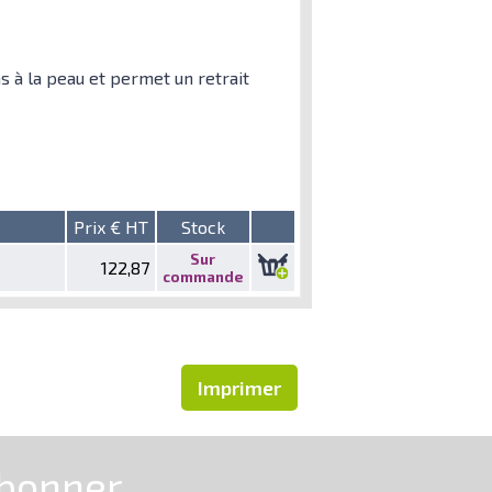
s à la peau et permet un retrait
Prix € HT
Stock
Sur
122,87
commande
Imprimer