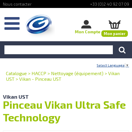
+33 (0)2 40 92 07 09
Mon Compte
Mon panier
Select Language
▼
Catalogue
>
HACCP
>
Nettoyage (équipement)
>
Vikan
UST
>
Vikan - Pinceau UST
Vikan UST
Pinceau Vikan Ultra Safe
Technology