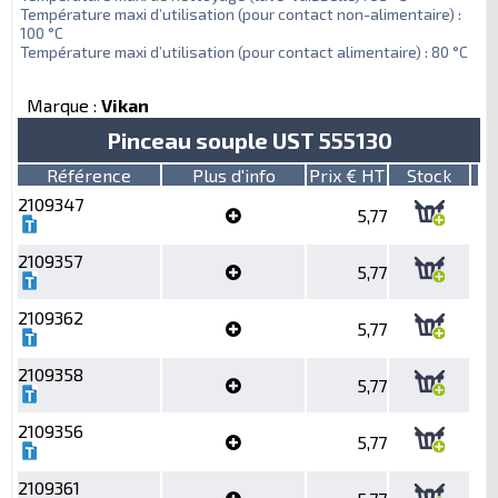
Température maxi d’utilisation (pour contact non-alimentaire) :
100 °C
Température maxi d’utilisation (pour contact alimentaire) : 80 °C
Marque :
Vikan
Pinceau souple UST 555130
Référence
Plus d'info
Prix € HT
Stock
2109347
5,77
2109357
5,77
2109362
5,77
2109358
5,77
2109356
5,77
2109361