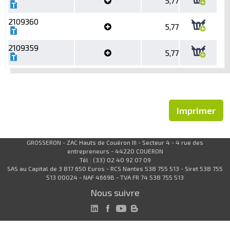
5,77
2109360
5,77
2109359
5,77
Imprimer
GROSSERON - ZAC Hauts de Couëron III - Secteur 4 - 4 rue des
entrepreneurs - 44220 COUERON
Tél : (33) 02 40 92 07 09
SAS au Capital de 3 817 650 Euros - RCS Nantes 538 755 513 - Siret 538 755
513 00024 - NAF 4669B - TVA FR 74 538 755 513
Nous suivre