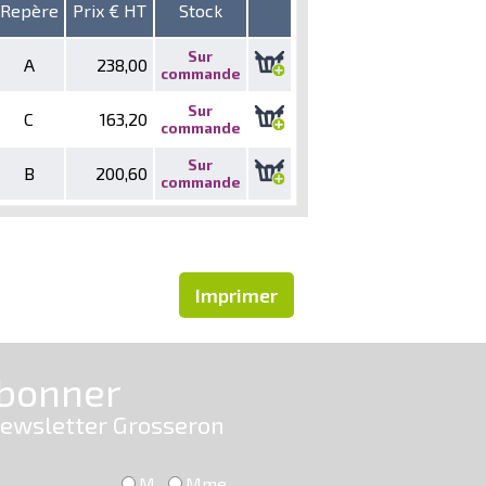
Repère
Prix € HT
Stock
Sur
A
238,00
commande
Sur
C
163,20
commande
Sur
B
200,60
commande
Imprimer