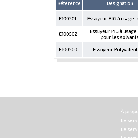
Référence
Désignation
E100501
Essuyeur PIG à usage i
Essuyeur PIG à usage
E100502
pour les solvant
E100500
Essuyeur Polyvalent
À prop
Le serv
Le serv
Le serv