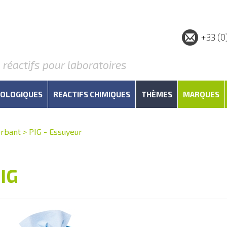
+33 (0
éactifs pour laboratoires
IOLOGIQUES
REACTIFS CHIMIQUES
THÈMES
MARQUES
rbant
>
PIG - Essuyeur
IG