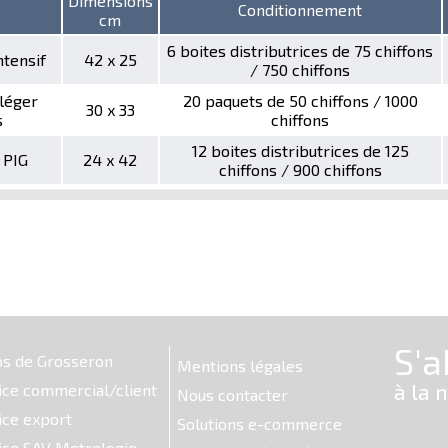
Dimensions
Conditionnement
cm
6 boites distributrices de 75 chiffons
ntensif
42 x 25
/ 750 chiffons
 léger
20 paquets de 50 chiffons / 1000
30 x 33
s
chiffons
12 boites distributrices de 125
 PIG
24 x 42
chiffons / 900 chiffons
os de Grosseron
Mentions légales
ice commercial/client
Nous contacter
ice export
Solutions e-commerce
ice SAV Metrologie