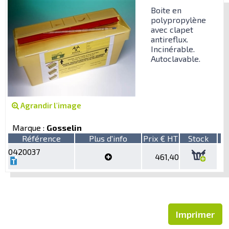
Boite en
polypropylène
avec clapet
antireflux.
Incinérable.
Autoclavable.
Agrandir l'image
Marque :
Gosselin
Référence
Plus d'info
Prix € HT
Stock
0420037
461,40
Imprimer