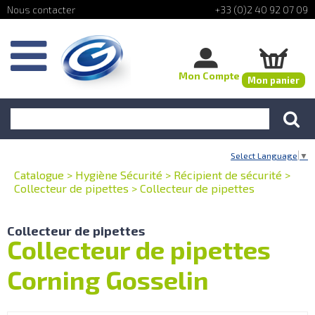
+33 (0)2 40 92 07 09
Mon Compte
Mon panier
Select Language
▼
Catalogue
>
Hygiène Sécurité
>
Récipient de sécurité
>
Collecteur de pipettes
>
Collecteur de pipettes
Collecteur de pipettes
Collecteur de pipettes
Corning Gosselin