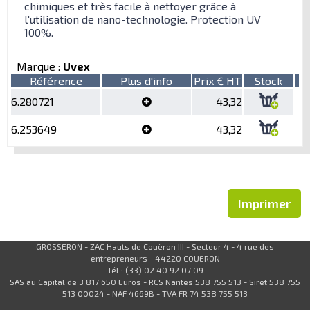
chimiques et très facile à nettoyer grâce à
l'utilisation de nano-technologie. Protection UV
100%.
Marque :
Uvex
Référence
Plus d'info
Prix € HT
Stock
6.280721
43,32
6.253649
43,32
Imprimer
GROSSERON - ZAC Hauts de Couëron III - Secteur 4 - 4 rue des
entrepreneurs - 44220 COUERON
Tél : (33) 02 40 92 07 09
SAS au Capital de 3 817 650 Euros - RCS Nantes 538 755 513 - Siret 538 755
513 00024 - NAF 4669B - TVA FR 74 538 755 513