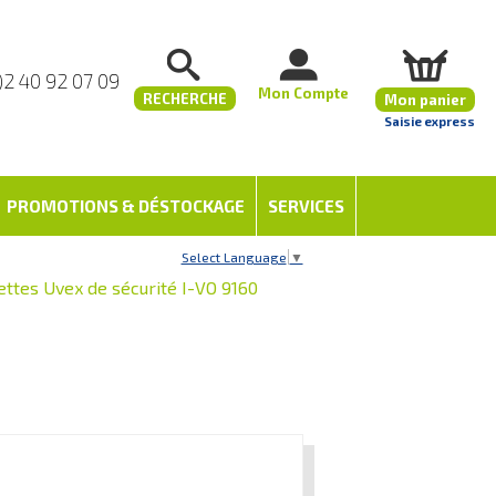
)2 40 92 07 09
Mon Compte
RECHERCHE
Mon panier
Saisie express
PROMOTIONS & DÉSTOCKAGE
SERVICES
Select Language
▼
ettes Uvex de sécurité I-VO 9160