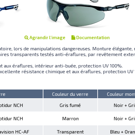
Agrandir l'image
Documentation
ratoire, lors de manipulations dangereuses. Monture élégante,
ires transparents testés anti-éraflures, par revêtement exter
t aux éraflures, intérieur anti-buée, protection UV 100%.
 excellente résistance chimique et aux éraflures, protection UV
rre
Couleur du verre
Couleur mon
optidur NCH
Gris fumé
Noir + Gri
optidur NCH
Marron
Noir + Gri
ravision HC-AF
Transparent
Bleu + Ora