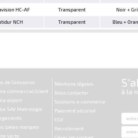
ravision HC-AF
Transparent
Noir + Gri
optidur NCH
Transparent
Bleu + Ora
os de Grosseron
Mentions légales
ice commercial/client
Nous contacter
ice export
Solutions e-commerce
ice SAV Metrologie
Paiement sécurisé
argements
CGV
ncipales marques
Recrutement
he verte
Gérer les cookies