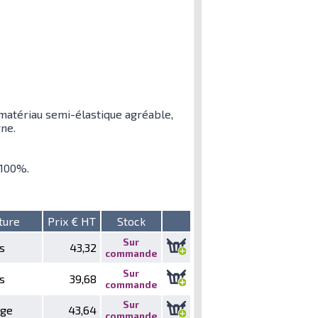
 matériau semi-élastique agréable,
ne.
 100%.
ture
Prix € HT
Stock
Sur
s
43,32
commande
Sur
s
39,68
commande
Sur
nge
43,64
commande