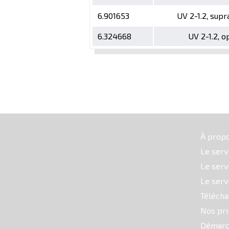
6.901653
UV 2-1.2, sup
6.324668
UV 2-1.2, 
À prop
Le serv
Le serv
Le serv
Téléch
Nos pri
Démarc