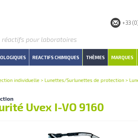
+33 (0
éactifs pour laboratoires
IOLOGIQUES
REACTIFS CHIMIQUES
THÈMES
MARQUES
ction individuelle
>
Lunettes/Surlunettes de protection
>
Lun
ction
urité Uvex I-VO 9160