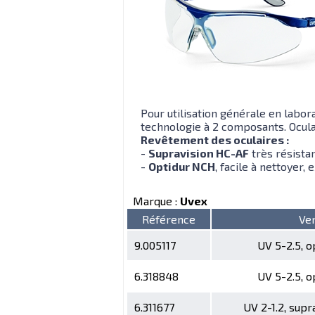
Pour utilisation générale en labo
technologie à 2 composants. Ocula
Revêtement des oculaires :
-
Supravision HC-AF
très résistan
-
Optidur NCH
, facile à nettoyer,
Marque :
Uvex
Référence
Ve
9.005117
UV 5-2.5, 
6.318848
UV 5-2.5, 
6.311677
UV 2-1.2, sup