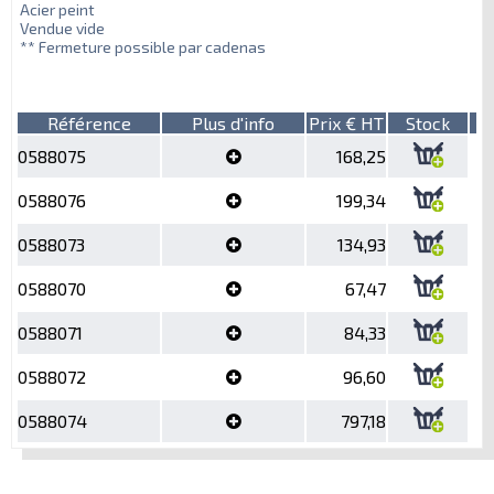
Acier peint
Vendue vide
** Fermeture possible par cadenas
Référence
Plus d'info
Prix € HT
Stock
0588075
168,25
0588076
199,34
0588073
134,93
0588070
67,47
0588071
84,33
0588072
96,60
0588074
797,18