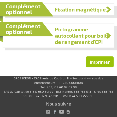
Complément
Fixation magnétique
optionnel
Complément
Pictogramme
optionnel
autocollant pour boite
de rangement d'EPI
Imprimer
GROSSERON - ZAC Hauts de Couëron III - Secteur 4 - 4 rue des
entrepreneurs - 44220 COUERON
Tél : (33) 02 40 92 07 09
SAS au Capital de 3 817 650 Euros - RCS Nantes 538 755 513 - Siret 538 755
513 00024 - NAF 4669B - TVA FR 74 538 755 513
Nous suivre