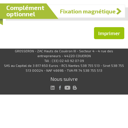
Complément
Fixation magnétique
optionnel
Imprimer
GROSSERON - ZAC Hauts de Couëron III - Secteur 4 - 4 rue des
entrepreneurs - 44220 COUERON
Tél : (33) 02 40 92 07 09
SAS au Capital de 3 817 650 Euros - RCS Nantes 538 755 513 - Siret 538 755
513 00024 - NAF 4669B - TVA FR 74 538 755 513
Nous suivre