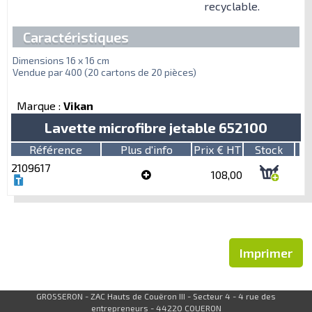
recyclable.
Caractéristiques
Dimensions 16 x 16 cm
Vendue par 400 (20 cartons de 20 pièces)
Marque :
Vikan
Lavette microfibre jetable 652100
Référence
Plus d'info
Prix € HT
Stock
2109617
108,00
Imprimer
GROSSERON - ZAC Hauts de Couëron III - Secteur 4 - 4 rue des
entrepreneurs - 44220 COUERON