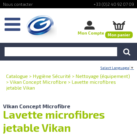
+33 (0)2 40 92 07 09
Mon Compte
Mon panier
Select Language
▼
Catalogue
>
Hygiène Sécurité
>
Nettoyage (équipement)
>
Vikan Concept Microfibre
>
Lavette microfibres
jetable Vikan
Vikan Concept Microfibre
Lavette microfibres
jetable Vikan