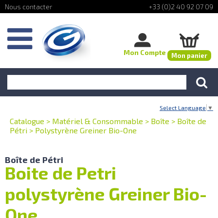
+33 (0)2 40 92 07 09
Mon Compte
Mon panier
Select Language
▼
Catalogue
>
Matériel & Consommable
>
Boîte
>
Boîte de
Pétri
>
Polystyrène Greiner Bio-One
Boîte de Pétri
Boite de Petri
polystyrène Greiner Bio-
One