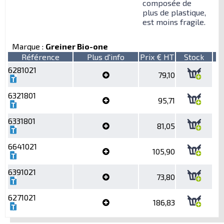
composée de
plus de plastique,
est moins fragile.
Marque :
Greiner Bio-one
Référence
Plus d'info
Prix € HT
Stock
6281021
79,10
6321801
95,71
6331801
81,05
6641021
105,90
6391021
73,80
6271021
186,83