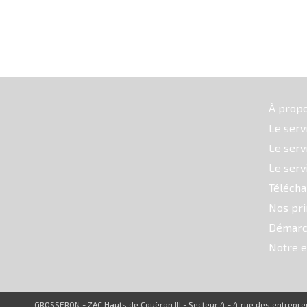
À prop
Le serv
Le serv
Le serv
Téléch
Nos pri
Démarc
Notre e
GROSSERON - ZAC Hauts de Couëron III - Secteur 4 - 4 rue des entrep