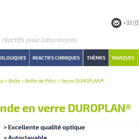
+33 (0
éactifs pour laboratoires
IOLOGIQUES
REACTIFS CHIMIQUES
THÈMES
MARQUES
le
>
Boîte
>
Boîte de Pétri
>
Verre DUROPLAN®
ronde en verre DUROPLAN®
> Excellente qualité optique
> Autoclavable