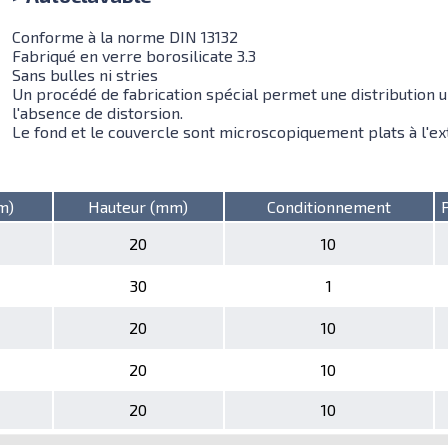
Conforme à la norme DIN 13132
Fabriqué en verre borosilicate 3.3
Sans bulles ni stries
Un procédé de fabrication spécial permet une distribution un
l'absence de distorsion.
Le fond et le couvercle sont microscopiquement plats à l'exté
m)
Hauteur (mm)
Conditionnement
20
10
30
1
20
10
20
10
20
10