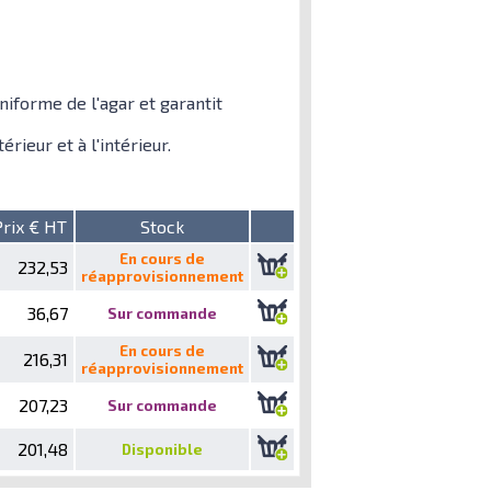
iforme de l'agar et garantit
rieur et à l'intérieur.
Prix € HT
Stock
En cours de
232,53
réapprovisionnement
36,67
Sur commande
En cours de
216,31
réapprovisionnement
207,23
Sur commande
201,48
Disponible