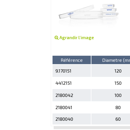
Agrandir l'image
Référence
Diametre (m
9.170151
120
4412151
150
2180042
100
2180041
80
2180040
60