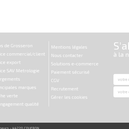
os de Grosseron
Mentions légales
ice commercial/client
Nous contacter
ice export
Solutions e-commerce
ice SAV Metrologie
Paiement sécurisé
argements
CGV
ncipales marques
Recrutement
he verte
Gérer les cookies
ngagement qualité
reneurs - 44220 COUERON