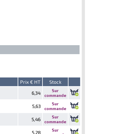
Prix € HT
Stock
Sur
6,34
commande
Sur
5,63
commande
Sur
5,46
commande
Sur
5,28