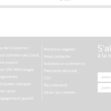
os de Grosseron
Mentions légales
ice commercial/client
Nous contacter
ice export
Solutions e-commerce
ice SAV Metrologie
Paiement sécurisé
argements
CGV
ncipales marques
Recrutement
he verte
Gérer les cookies
ngagement qualité