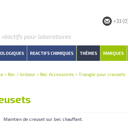
+33 (0
éactifs pour laboratoires
IOLOGIQUES
REACTIFS CHIMIQUES
THÈMES
MARQUES
le
>
Bec / brûleur
>
Bec Accessoires
>
Triangle pour creusets
reusets
Maintien de creuset sur bec chauffant.