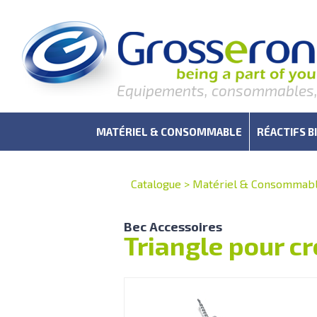
Equipements, consommables, r
MATÉRIEL & CONSOMMABLE
RÉACTIFS B
Catalogue
>
Matériel & Consommab
Bec Accessoires
Triangle pour c