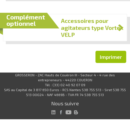
Complément
Accessoires pour
optionnel
agitateurs type Vortex
VELP
Imprimer
GROSSERON - ZAC Hauts de Couëron III - Secteur 4 - 4 rue des
entrepreneurs - 44220 COUERON
Tél : (33) 02 40 92 07 09
SAS au Capital de 3 817 650 Euros - RCS Nantes 538 755 513 - Siret 538 755
513 00024 - NAF 4669B - TVA FR 74 538 755 513
Nous suivre