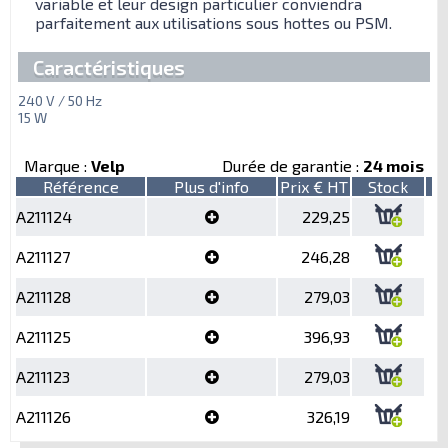
variable et leur design particulier conviendra
parfaitement aux utilisations sous hottes ou PSM.
Caractéristiques
240 V / 50 Hz
15 W
Marque :
Velp
Durée de garantie :
24 mois
Référence
Plus d'info
Prix € HT
Stock
A211124
229,25
A211127
246,28
A211128
279,03
A211125
396,93
A211123
279,03
A211126
326,19