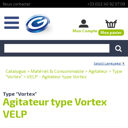
+33 (0)2 40 92 07 09
Mon Compte
Mon panier
Select Language
▼
Catalogue
>
Matériel & Consommable
>
Agitateur
>
Type
"Vortex"
>
VELP - Agitateur type Vortex
Type "Vortex"
Agitateur type Vortex
VELP