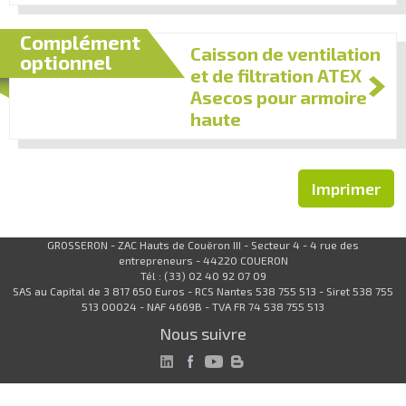
Complément
Caisson de ventilation
optionnel
et de filtration ATEX
Asecos pour armoire
haute
Imprimer
GROSSERON - ZAC Hauts de Couëron III - Secteur 4 - 4 rue des
entrepreneurs - 44220 COUERON
Tél : (33) 02 40 92 07 09
SAS au Capital de 3 817 650 Euros - RCS Nantes 538 755 513 - Siret 538 755
513 00024 - NAF 4669B - TVA FR 74 538 755 513
Nous suivre