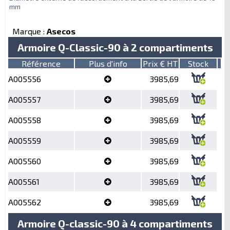
mm
Marque :
Asecos
Armoire Q-Classic-90 à 2 compartiments
Référence
Plus d'info
Prix € HT
Stock
A005556
3985,69
A005557
3985,69
A005558
3985,69
A005559
3985,69
A005560
3985,69
A005561
3985,69
A005562
3985,69
Armoire Q-classic-90 à 4 compartiments