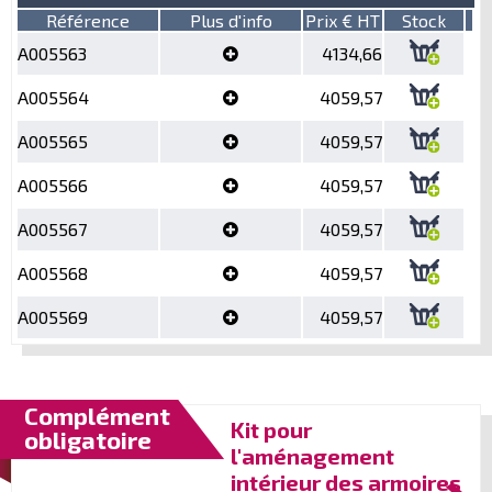
Référence
Plus d'info
Prix € HT
Stock
A005563
4134,66
A005564
4059,57
A005565
4059,57
A005566
4059,57
A005567
4059,57
A005568
4059,57
A005569
4059,57
Complément
Kit pour
obligatoire
l'aménagement
intérieur des armoires