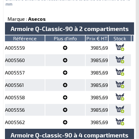
mm
Marque :
Asecos
Armoire Q-Classic-90 à 2 compartiments
Référence
Plus d'info
Prix € HT
Stock
A005559
3985,69
A005560
3985,69
A005557
3985,69
A005561
3985,69
A005558
3985,69
A005556
3985,69
A005562
3985,69
Armoire Q-classic-90 à 4 compartiments