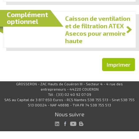
Complément
Caisson de ventilation
optionnel
et de filtration ATEX
Asecos pour armoire
haute
Imprimer
GROSSERON - ZAC Hauts de Couëron III - Secteur 4 - 4 rue des
entrepreneurs - 44220 COUERON
Tél : (33) 02 40 92 07 09
SAS au Capital de 3 817 650 Euros - RCS Nantes 538 755 513 - Siret 538 755
513 00024 - NAF 4669B - TVA FR 74 538 755 513
Nous suivre