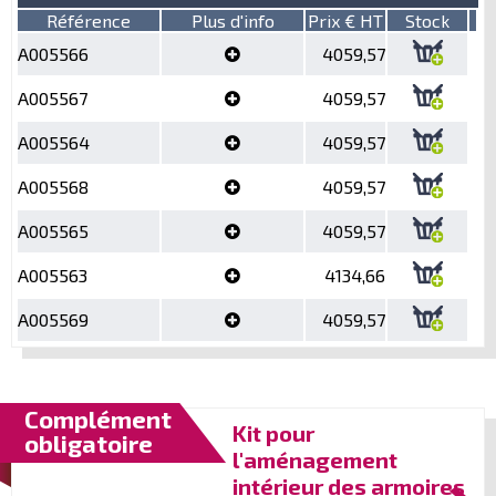
Référence
Plus d'info
Prix € HT
Stock
A005566
4059,57
A005567
4059,57
A005564
4059,57
A005568
4059,57
A005565
4059,57
A005563
4134,66
A005569
4059,57
Complément
Kit pour
obligatoire
l'aménagement
intérieur des armoires