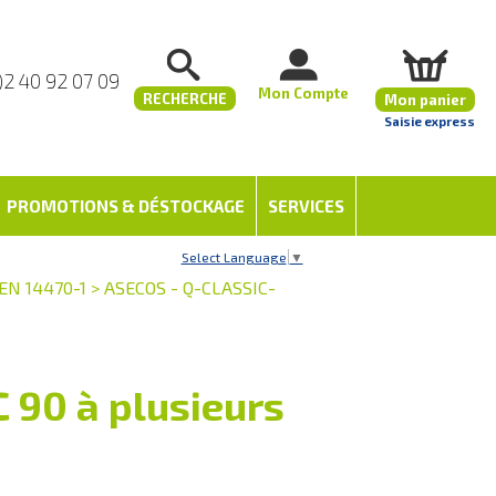
)2 40 92 07 09
Mon Compte
RECHERCHE
Mon panier
Saisie express
PROMOTIONS & DÉSTOCKAGE
SERVICES
Select Language
▼
EN 14470-1
>
ASECOS - Q-CLASSIC-
 90 à plusieurs