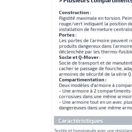
Construction
:
Rigidité maximale en torsion. Pein
rouge/vert indiquant la position d
installation de fermeture centrali
Portes
:
Les portes de l’armoire peuvent re
produits dangereux dans l’armoire 
déclenchée par les thermo-fusible
Socle et Q-Mover
:
Socle de transport et de manutenti
cacher le passage de fourche, ad
armoires de sécurité de la série Q
Compartimentation :
Deux modèles d'armoire à compart
- Une armoire à 2 compartiments 
corrosives dans une même armoir
- Une armoire tout en un avec plu
dangereuses dans une même armo
Caractéristiques
Testée et homologuée avec une résistanc