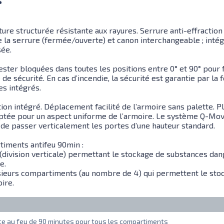
ture structurée résistante aux rayures. Serrure anti-effractio
e la serrure (fermée/ouverte) et canon interchangeable ; inté
sée.
ster bloquées dans toutes les positions entre 0° et 90° pour f
de sécurité. En cas d’incendie, la sécurité est garantie par l
s intégrés.
on intégré. Déplacement facilité de l’armoire sans palette. P
aptée pour un aspect uniforme de l’armoire. Le système Q-Mov
 de passer verticalement les portes d’une hauteur standard.
iments antifeu 90min :
(division verticale) permettant le stockage de substances da
e.
sieurs compartiments (au nombre de 4) qui permettent le sto
ire.
e au feu de 90 minutes pour tous les compartiments