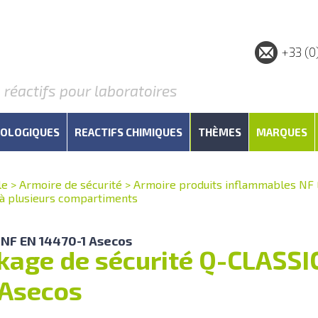
+33 (0
éactifs pour laboratoires
IOLOGIQUES
REACTIFS CHIMIQUES
THÈMES
MARQUES
le
>
Armoire de sécurité
>
Armoire produits inflammables NF 
 à plusieurs compartiments
 NF EN 14470-1 Asecos
kage de sécurité Q-CLASSIC
Asecos