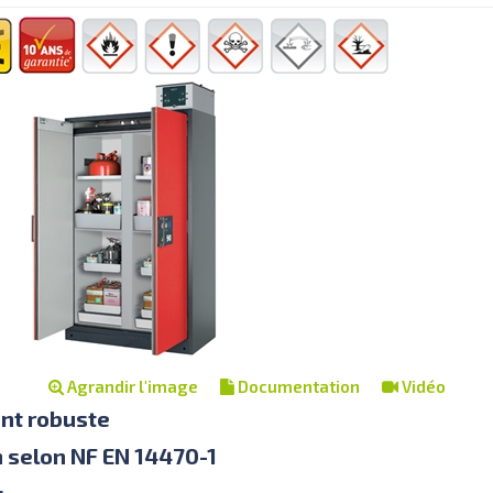
Agrandir l'image
Documentation
Vidéo
nt robuste
n selon NF EN 14470-1
s