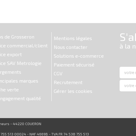
os de Grosseron
Mentions légales
ice commercial/client
Nous contacter
ice export
Solutions e-commerce
ice SAV Metrologie
Paiement sécurisé
argements
CGV
ncipales marques
Recrutement
he verte
Gérer les cookies
ngagement qualité
reneurs - 44220 COUERON
8 755 513 00024 - NAF 4669B - TVA FR 74 538 755 513