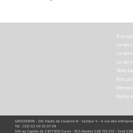
À prop
Le serv
Le serv
Le serv
Téléch
Nos pri
Démarc
Notre e
GROSSERON - ZAC Hauts de Couëron III - Secteur 4 - 4 rue des entrep
Tél : (33) 02 40 92 07 09
SAS au Capital de 3 817 650 Euros - RCS Nantes 538 755 513 - Siret 53