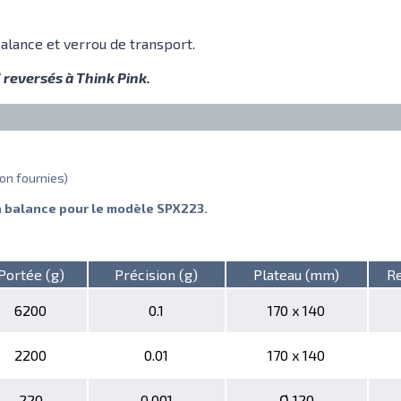
balance et verrou de transport.
 reversés à Think Pink.
non fournies)
la balance pour le modèle SPX223.
Portée (g)
Précision (g)
Plateau (mm)
R
6200
0.1
170 x 140
2200
0.01
170 x 140
220
0.001
Ø 120