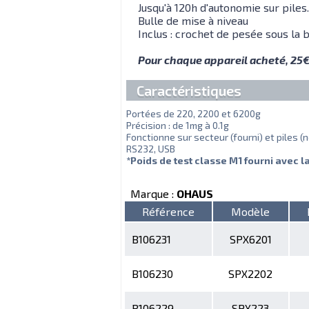
Jusqu'à 120h d'autonomie sur piles.
Bulle de mise à niveau
Inclus : crochet de pesée sous la 
Pour chaque appareil acheté, 25€
Caractéristiques
Portées de 220, 2200 et 6200g
Précision : de 1mg à 0.1g
Fonctionne sur secteur (fourni) et piles (
RS232, USB
*Poids de test classe M1 fourni avec 
Marque :
OHAUS
Référence
Modèle
B106231
SPX6201
B106230
SPX2202
B106229
SPX223