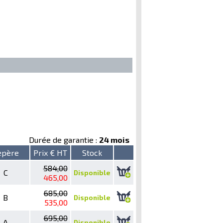
Durée de garantie :
24 mois
epère
Prix € HT
Stock
584,00
C
Disponible
465,00
685,00
B
Disponible
535,00
695,00
A
Disponible