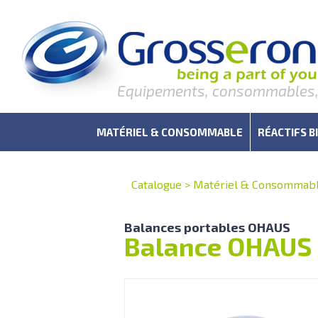
Equipements, consommables, r
MATÉRIEL & CONSOMMABLE
RÉACTIFS B
Catalogue
>
Matériel & Consommab
Balances portables OHAUS
Balance OHAUS 