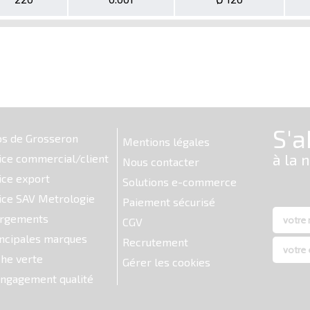
os de Grosseron
Mentions légales
ice commercial/client
Nous contacter
ice export
Solutions e-commerce
ice SAV Metrologie
Paiement sécurisé
argements
CGV
ncipales marques
Recrutement
he verte
Gérer les cookies
ngagement qualité