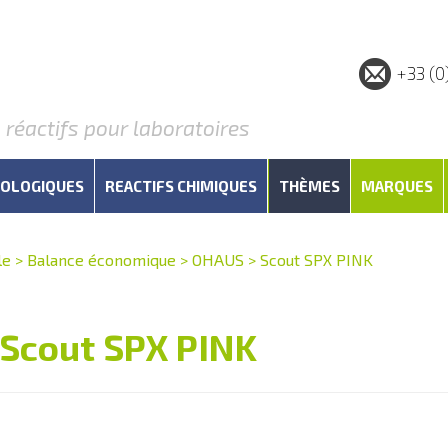
+33 (0
éactifs pour laboratoires
IOLOGIQUES
REACTIFS CHIMIQUES
THÈMES
MARQUES
le
>
Balance économique
>
OHAUS
>
Scout SPX PINK
Scout SPX PINK