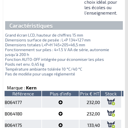
choix idéal pour
les écoles ou
l’enseignement.
Caractéristiques
Grand écran LCD, hauteur de chiffres 15 mm
Dimensions surface de pesée : L×P 134×127 mm
Dimensions totales L×P×H 145×205×46,5 mm
Fonctionnement sur piles : 4×1.5 V AA de série, autonomie
jusqu’à 200 h
Fonction AUTO-OFF intégrée pour économiser les piles
Poids net env. 0,45 kg
Température ambiante tolérée 10 °C/40 °C
Pas de modèle pour usage réglementé
Marque :
Kern
Référence
Plus d'info
Prix € HT
Stock
B064177
232,00
B064180
232,00
B064175
133,40