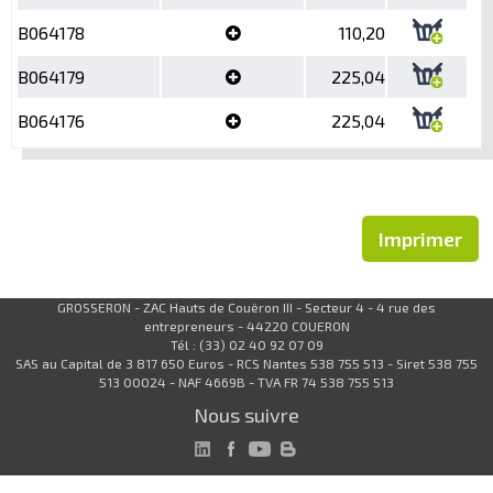
B064178
110,20
B064179
225,04
B064176
225,04
Imprimer
GROSSERON - ZAC Hauts de Couëron III - Secteur 4 - 4 rue des
entrepreneurs - 44220 COUERON
Tél : (33) 02 40 92 07 09
SAS au Capital de 3 817 650 Euros - RCS Nantes 538 755 513 - Siret 538 755
513 00024 - NAF 4669B - TVA FR 74 538 755 513
Nous suivre