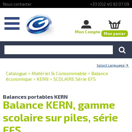
+33 (0)2 40 92 07 09
Mon Compte
Mon panier
Select Language
▼
Catalogue
>
Matériel & Consommable
>
Balance
économique
>
KERN
>
SCOLAIRE Série EFS
Balances portables KERN
Balance KERN, gamme
scolaire sur piles, série
EFS