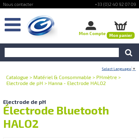
+33 (0)2 40 92 07 09
Mon Compte
Mon panier
Select Language
▼
Catalogue
>
Matériel & Consommable
>
PHmètre
>
Electrode de pH
>
Hanna - Electrode HALO2
Electrode de pH
Électrode Bluetooth
HALO2