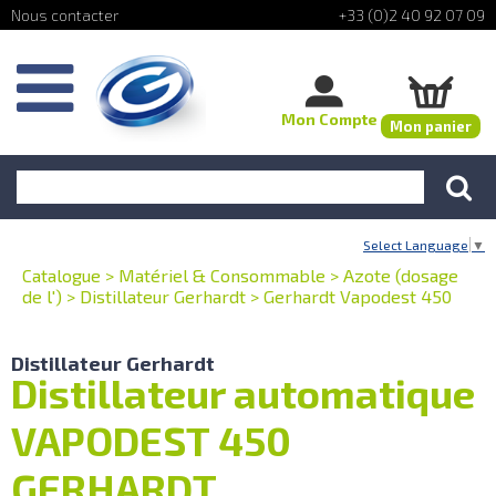
+33 (0)2 40 92 07 09
Mon Compte
Mon panier
Select Language
▼
Catalogue
>
Matériel & Consommable
>
Azote (dosage
de l')
>
Distillateur Gerhardt
>
Gerhardt Vapodest 450
Distillateur Gerhardt
Distillateur automatique
VAPODEST 450
GERHARDT