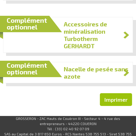
Complément
Accessoires de
optionnel
minéralisation
Turbotherm
GERHARDT
Complément
Nacelle de pesée sans
optionnel
azote
Imprimer
GROSSERON - ZAC Hauts de Couëron III - Secteur 4 - 4 rue des
entrepreneurs - 44220 COUERON
Tél : (33) 02 40 92 07 09
SAS au Capital de 3 817 650 Euros - RCS Nantes 538 755 513 - Siret 538 755