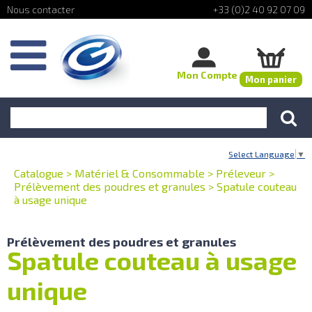
+33 (0)2 40 92 07 09
Mon Compte
Mon panier
Select Language
▼
Catalogue
>
Matériel & Consommable
>
Préleveur
>
Prélèvement des poudres et granules
>
Spatule couteau
à usage unique
Prélèvement des poudres et granules
Spatule couteau à usage
unique