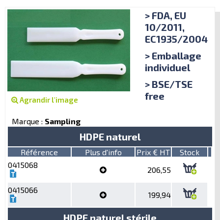
> FDA, EU
10/2011,
EC1935/2004
> Emballage
individuel
> BSE/TSE
free
Agrandir l'image
Marque :
Sampling
HDPE naturel
Référence
Plus d'info
Prix € HT
Stock
0415068
206,55
0415066
199,94
HDPE naturel stérile