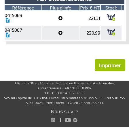
Référence
Plus d'info
Prix € HT
Stock
0415069
221,31
0415067
220,99
Imprimer
GROSSERON - ZAC Hauts de Couëron III - Secteur 4 - 4 rue des
entrepreneurs - 44220 COUERON
Tél : (33) 02 40 92 07 09
SAS au Capital de 3 817 650 Euros - RCS Nantes 538 755 513 - Siret 538 755
513 00024 - NAF 4669B - TVA FR 74 538 755 513
Nous suivre