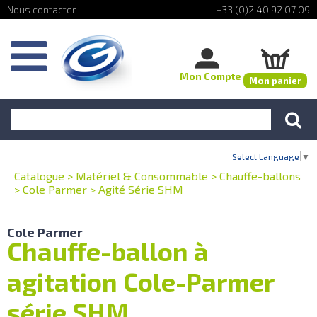
+33 (0)2 40 92 07 09
Mon Compte
Mon panier
Select Language
▼
Catalogue
>
Matériel & Consommable
>
Chauffe-ballons
>
Cole Parmer
>
Agité Série SHM
Cole Parmer
Chauffe-ballon à
agitation Cole-Parmer
série SHM