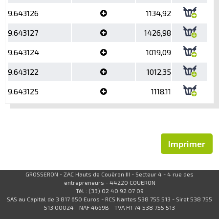
9.643126
1134,92
9.643127
1426,98
9.643124
1019,09
9.643122
1012,35
9.643125
1118,11
Imprimer
GROSSERON - ZAC Hauts de Couëron III - Secteur 4 - 4 rue des
entrepreneurs - 44220 COUERON
Tél : (33) 02 40 92 07 09
SAS au Capital de 3 817 650 Euros - RCS Nantes 538 755 513 - Siret 538 755
513 00024 - NAF 4669B - TVA FR 74 538 755 513