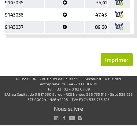
9.143035
35,41
9.143036
47,45
9.143037
89,60
Imprimer
GROSSERON - ZAC Hauts de Couëron III - Secteur 4 - 4 rue des
entrepreneurs - 44220 COUERON
Tél : (33) 02 40 92 07 09
SAS au Capital de 3 817 650 Euros - RCS Nantes 538 755 513 - Siret 538 755
513 00024 - NAF 4669B - TVA FR 74 538 755 513
Nous suivre