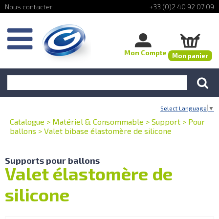
+33 (0)2 40 92 07 09
Mon Compte
Mon panier
Select Language
▼
Catalogue
>
Matériel & Consommable
>
Support
>
Pour
ballons
>
Valet bibase élastomère de silicone
Supports pour ballons
Valet élastomère de
silicone