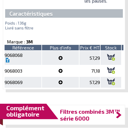
les pauses.
Caractéristiques
Poids : 136g
Livré sans filtre
Marque :
3M
Référence
Plus d'info
Prix € HT
Stock
9068068
57,29
9068003
71,18
9068069
57,29
Complément
Filtres combinés 3M™
obligatoire
série 6000