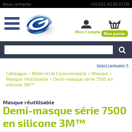
+33 (0)2 40 92 07 09
Mon Compte
Mon panier
Select Language
▼
Catalogue
>
Matériel & Consommable
>
Masque
>
Masque réutilisable
>
Demi-masque série 7500 en
silicone 3M™
Masque réutilisable
Demi-masque série 7500
en silicone 3M™