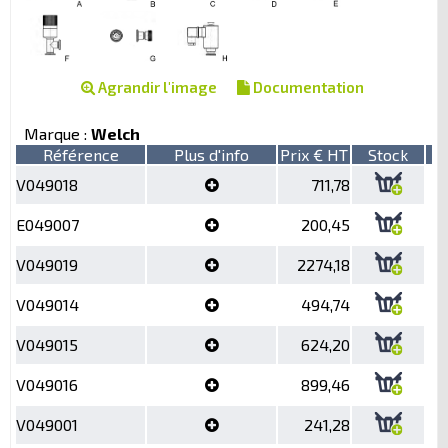
Agrandir l'image
Documentation
Marque :
Welch
Référence
Plus d'info
Prix € HT
Stock
V049018
711,78
E049007
200,45
V049019
2274,18
V049014
494,74
V049015
624,20
V049016
899,46
V049001
241,28