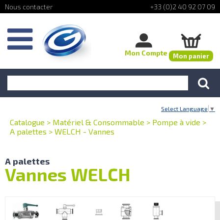
+33 (0)2 40 92 07 09
Mon Compte
Mon panier
Select Language
▼
Catalogue
>
Matériel & Consommable
>
Pompe à vide
>
A palettes
>
WELCH - Vannes
A palettes
Vannes WELCH