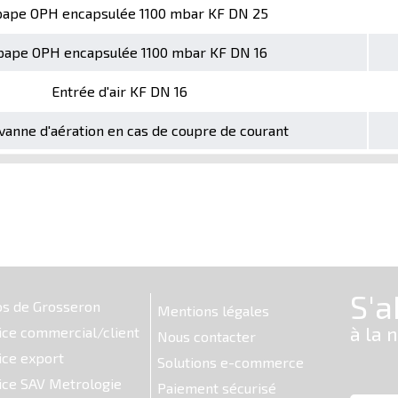
ape OPH encapsulée 1100 mbar KF DN 25
pape OPH encapsulée 1100 mbar KF DN 16
Entrée d'air KF DN 16
vanne d'aération en cas de coupre de courant
os de Grosseron
Mentions légales
ice commercial/client
Nous contacter
ice export
Solutions e-commerce
ice SAV Metrologie
Paiement sécurisé