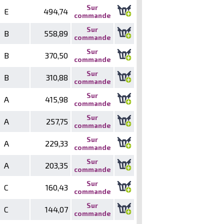
Sur
E
494,74
commande
Sur
B
558,89
commande
Sur
B
370,50
commande
Sur
B
310,88
commande
Sur
A
415,98
commande
Sur
A
257,75
commande
Sur
A
229,33
commande
Sur
A
203,35
commande
Sur
C
160,43
commande
Sur
C
144,07
commande