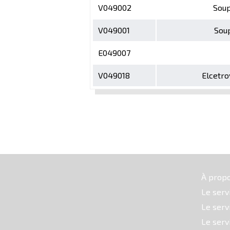
V049002
Soup
V049001
Sou
E049007
V049018
Elcetro
À prop
Le serv
Le serv
Le serv