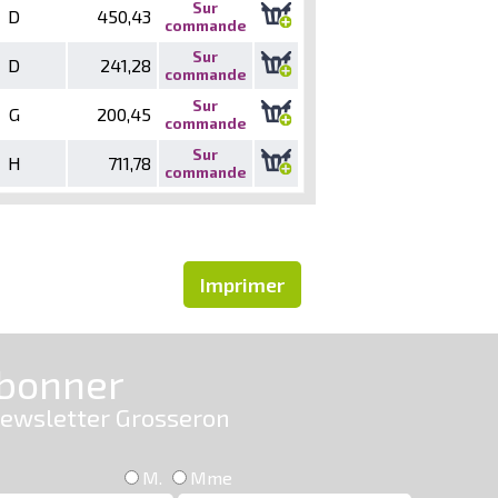
Sur
D
450,43
commande
Sur
D
241,28
commande
Sur
G
200,45
commande
Sur
H
711,78
commande
Imprimer