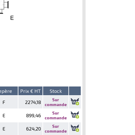
epère
Prix € HT
Stock
Sur
F
2274,18
commande
Sur
E
899,46
commande
Sur
E
624,20
commande