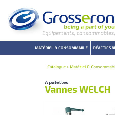
Equipements, consommables, r
MATÉRIEL & CONSOMMABLE
RÉACTIFS B
Catalogue
>
Matériel & Consommab
A palettes
Vannes WELCH