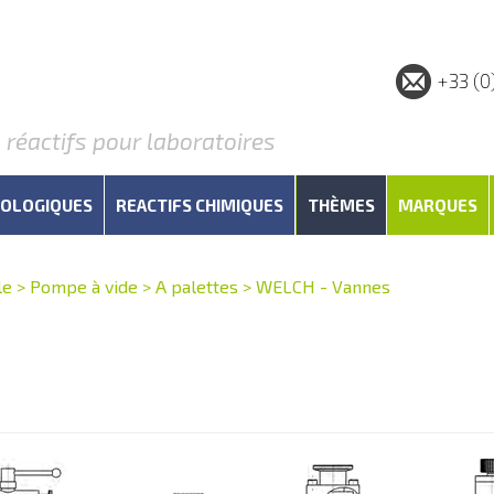
+33 (0
éactifs pour laboratoires
IOLOGIQUES
REACTIFS CHIMIQUES
THÈMES
MARQUES
le
>
Pompe à vide
>
A palettes
>
WELCH - Vannes