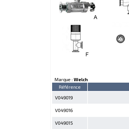
Marque :
Welch
Référence
V049019
V049016
V049015