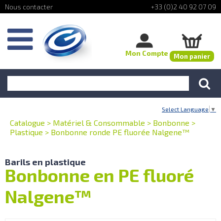
+33 (0)2 40 92 07 09
Mon Compte
Mon panier
Select Language
▼
Catalogue
>
Matériel & Consommable
>
Bonbonne
>
Plastique
>
Bonbonne ronde PE fluorée Nalgene™
Barils en plastique
Bonbonne en PE fluoré
Nalgene™