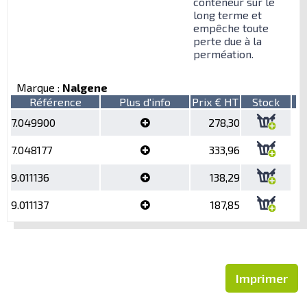
conteneur sur le
long terme et
empêche toute
perte due à la
perméation.
Marque :
Nalgene
Référence
Plus d'info
Prix € HT
Stock
7.049900
278,30
7.048177
333,96
9.011136
138,29
9.011137
187,85
Imprimer