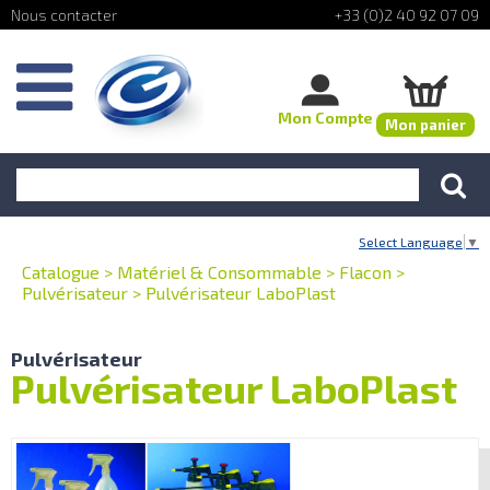
+33 (0)2 40 92 07 09
Mon Compte
Mon panier
Select Language
▼
Catalogue
>
Matériel & Consommable
>
Flacon
>
Pulvérisateur
>
Pulvérisateur LaboPlast
Pulvérisateur
Pulvérisateur LaboPlast