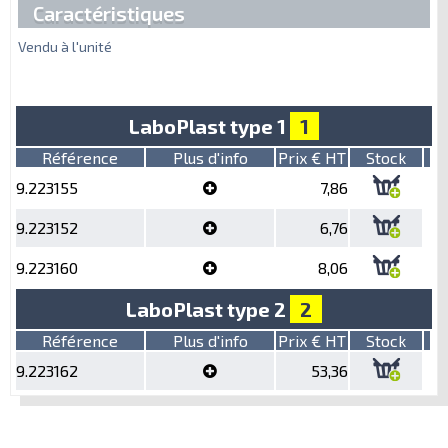
Caractéristiques
Vendu à l'unité
LaboPlast type 1
1
Référence
Plus d'info
Prix € HT
Stock
9.223155
7,86
9.223152
6,76
9.223160
8,06
LaboPlast type 2
2
Référence
Plus d'info
Prix € HT
Stock
9.223162
53,36