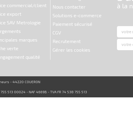
ice commercial/client
Nous contacter
ice export
Solutions e-commerce
ice SAV Metrologie
Paiement sécurisé
argements
CGV
ncipales marques
Recrutement
he verte
Gérer les cookies
ngagement qualité
reneurs - 44220 COUERON
8 755 513 00024 - NAF 4669B - TVA FR 74 538 755 513