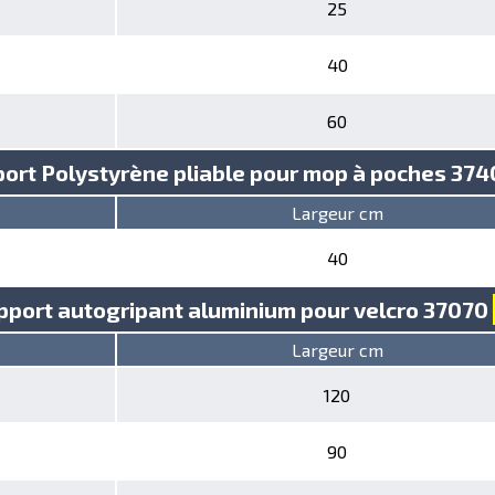
25
40
60
ort Polystyrène pliable pour mop à poches 37
Largeur cm
40
pport autogripant aluminium pour velcro 37070
Largeur cm
120
90