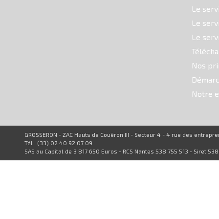
Le serv
Le serv
Le serv
Téléch
Nos pri
Démarc
Notre e
GROSSERON - ZAC Hauts de Couëron III - Secteur 4 - 4 rue des entrep
Tél : (33) 02 40 92 07 09
SAS au Capital de 3 817 650 Euros - RCS Nantes 538 755 513 - Siret 53