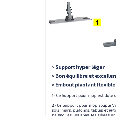
> Support hyper léger
> Bon équilibre et excelle
> Embout pivotant flexible
1-
Ce Support pour mop est doté d
2-
Le Support pour mop souple Vik
sols, murs, plafonds, tables et au
baignoires, les spas, les sièges en