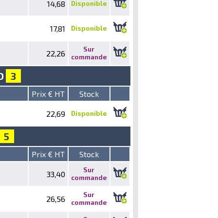
14,68
Disponible
17,81
Disponible
Sur
22,26
commande
40
3
Prix € HT
Stock
22,69
Disponible
5
Prix € HT
Stock
Sur
33,40
commande
Sur
26,56
commande