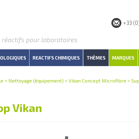
+33 (0
éactifs pour laboratoires
IOLOGIQUES
REACTIFS CHIMIQUES
THÈMES
MARQUES
le
>
Nettoyage (équipement)
>
Vikan Concept Microfibre
>
Sup
op Vikan