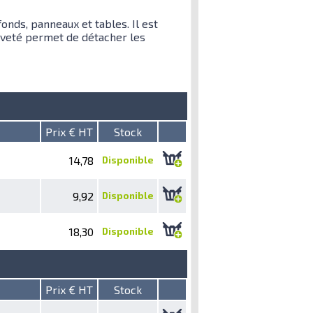
nds, panneaux et tables. Il est
eveté permet de détacher les
Prix € HT
Stock
14,78
Disponible
9,92
Disponible
18,30
Disponible
Prix € HT
Stock